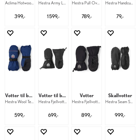
Aclima Hotwool Liner Mittens 123
Hestra Army Leather Heli Ski Mitt 100
Hestra Pull Over Mitt 100
Hestra Handcuff 17 mm W 5–9
399,-
1 599,-
789,-
79,-
Votter til barn
Votter til barn
Votter
Skallvotter
Hestra Wool Terry Mitt Kid 260
Hestra Fjellvotten Mitt Jr 100
Hestra Fjellvotten Mitt 100
Hestra Seam Sealed Shell Mitt 100
599,-
699,-
899,-
999,-