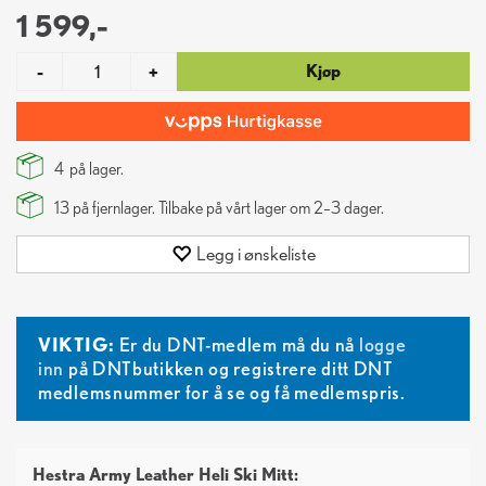
1 599,-
Kjøp
-
+
4
på lager.
13
på fjernlager. Tilbake på vårt lager om 2–3 dager.
Legg i ønskeliste
VIKTIG:
Er du DNT-medlem må du nå
logge
inn
på DNTbutikken og registrere ditt DNT
medlemsnummer for å se og få medlemspris.
Hestra Army Leather Heli Ski Mitt
: