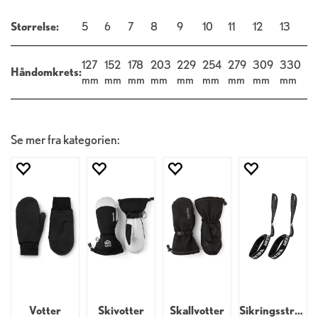
Størrelse:
5
6
7
8
9
10
11
12
13
127
152
178
203
229
254
279
309
330
Håndomkrets:
mm
mm
mm
mm
mm
mm
mm
mm
mm
Se mer fra kategorien:
Votter
Skivotter
Skallvotter
Sikringsstropper til dame