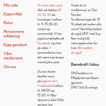
Min side
Vi svarer på
e-post
Visste du at
eller på telefon
67
medlemmer av Den
Kjøpsvilkår
22 33 33
på
Norske
hverdager mellom
Turistforeningen får 15
Retur
kl. 9–15 (10–12 i
% rabatt på nesten alle
romjul og
varer? Samtidig hjelper
Personverns
sommertid). Vi har
du også DNT med å gi
erklæring
også kundestøtte på
flest mulig folk
Facebook
og chat
naturopplevelser for
Kjøp gavekort
på siden. I
livet.
Bli medlem
sommerferien kan
du også!
Våre
det være noe lengre
merkevarer
svartid på e-post.
Bærekraft i fokus
Om oss
Du kan hente
DNTbutikken er
bestilte varer
Miljøfyrtårnsertifisert
på
lageret vårt i
gjennom
Fredrikstad
mellom
DNT Oslo & omegn.
kl. 08.00 og
15.30. Vi tilbyr
dessverre ikke Klikk
og hent hos