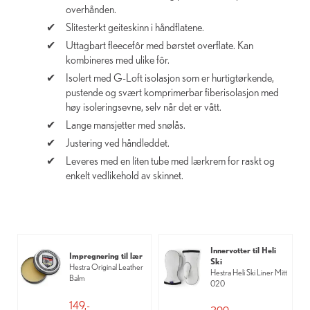
overhånden.
Slitesterkt geiteskinn i håndflatene.
Uttagbart fleecefôr med børstet overflate. Kan
kombineres med ulike fôr.
Isolert med G-Loft isolasjon som er hurtigtørkende,
pustende og svært komprimerbar fiberisolasjon med
høy isoleringsevne, selv når det er vått.
Lange mansjetter med snølås.
Justering ved håndleddet.
Leveres med en liten tube med lærkrem for raskt og
enkelt vedlikehold av skinnet.
Innervotter til Heli
Impregnering til lær
Ski
Hestra Original Leather
Hestra Heli Ski Liner Mitt
Balm
020
149,-