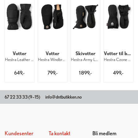
Votter
Votter
Skivotter
Votter til barn
Hestra Leather Box Mitt 100
Hestra Windbreaker Pull Over Mitt 100
Hestra Army Leather GTX Mitt 100
Hestra Czone Contact Shell Mitt Kid 100
649,-
799,-
1 899,-
499,-
67 22 33 33 (9–15)
info@dntbutikken.no
Kundesenter
Ta kontakt
Bli medlem