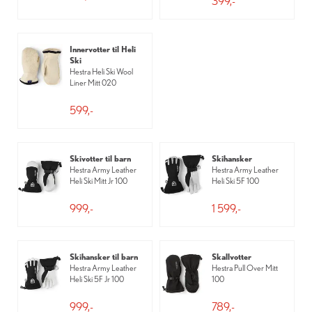
399,-
Innervotter til Heli
Ski
Hestra Heli Ski Wool
Liner Mitt 020
599,-
Skivotter til barn
Skihansker
Hestra Army Leather
Hestra Army Leather
Heli Ski Mitt Jr 100
Heli Ski 5F 100
999,-
1 599,-
Skihansker til barn
Skallvotter
Hestra Army Leather
Hestra Pull Over Mitt
Heli Ski 5F Jr 100
100
999,-
789,-