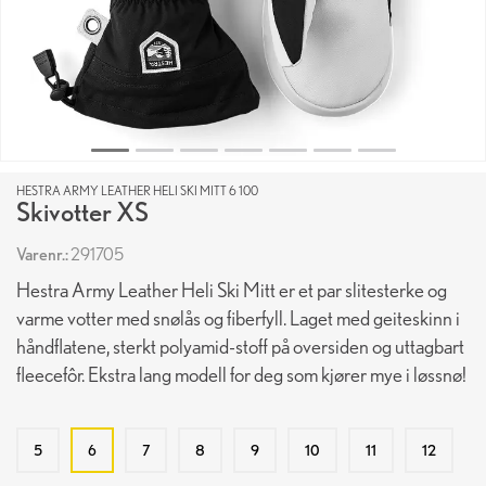
HESTRA ARMY LEATHER HELI SKI MITT 6 100
Skivotter XS
Varenr.:
291705
Hestra Army Leather Heli Ski Mitt er et par slitesterke og
varme votter med snølås og fiberfyll. Laget med geiteskinn i
håndflatene, sterkt polyamid-stoff på oversiden og uttagbart
fleecefôr. Ekstra lang modell for deg som kjører mye i løssnø!
5
6
7
8
9
10
11
12