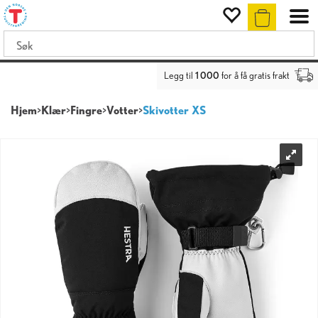
Legg til
1 000
for å få gratis frakt
Hjem
>
Klær
>
Fingre
>
Votter
>
Skivotter XS