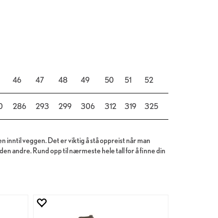
46
47
48
49
50
51
52
0
286
293
299
306
312
319
325
n inntil veggen. Det er viktig å stå oppreist når man
 den andre. Rund opp til nærmeste hele tall for å finne din