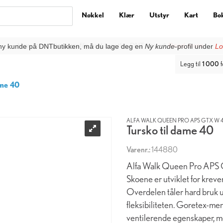
Nøkkel
Klær
Utstyr
Kart
Bo
ny kunde på DNTbutikken, må du lage deg en
Ny kunde
-profil under
Lo
Legg til
1 000
f
ame 40
ALFA WALK QUEEN PRO APS GTX W 
Tursko til dame 40
Varenr.:
144880
Alfa Walk Queen Pro APS GTX
Skoene er utviklet for kreven
Overdelen tåler hard bruk u
fleksibiliteten. Goretex-me
ventilerende egenskaper, m