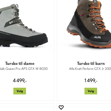
Tursko til dame
Tursko til barn
 Walk Queen Pro APS GTX W 8030
Alfa Kratt Perform GTX Jr 20
4 499,-
1 499,-
Velg
Velg