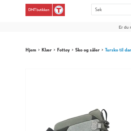
Er du 
Hjem
>
Klær
>
Fottøy
>
Sko og såler
>
Tursko til d