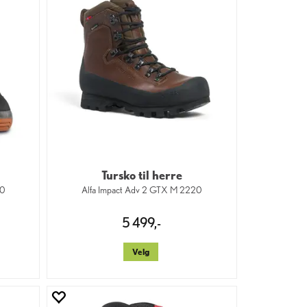
Tursko til herre
00
Alfa Impact Adv 2 GTX M 2220
5 499,-
Velg