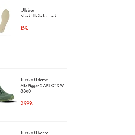
Ullsåler
Norsk Ullsåle Innmark
159,-
Tursko til dame
Alfa Piggen 2 APS GTX W
8860
2 999,-
Tursko til herre