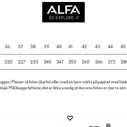
36
37
38
39
40
41
42
43
44
45
4
220
227
233
240
247
253
260
266
273
28
veggen. Plasser så foten (barfot eller med en tynn sokk) på papiret med hæle
injal. Mål begge føttene; det er ikke uvanlig at den ene foten er større enn