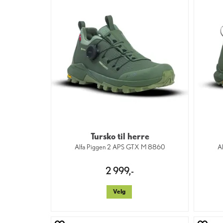
Tursko til herre
Alfa Piggen 2 APS GTX M 8860
A
2 999,-
Velg