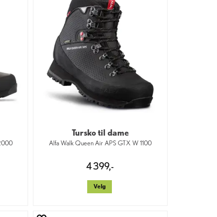
Tursko til dame
 2000
Alfa Walk Queen Air APS GTX W 1100
4 399,-
Velg