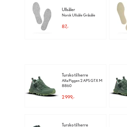
Ullsåler
Norsk Ullsåle Gråsåle
87,-
Tursko til herre
Alfa Piggen 2 APS GTX M
8860
2 999,-
Tursko til herre