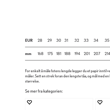
EUR
28
29
30
31
32
33
34
35
mm
168
175
181
188
194
201
207
21
For enkelt å måle fotens lengde legger du et papir inntil 
måler. Sett en strek foran den lengste tåa, og mål med en l
størrelse.
Se mer fra kategorien: