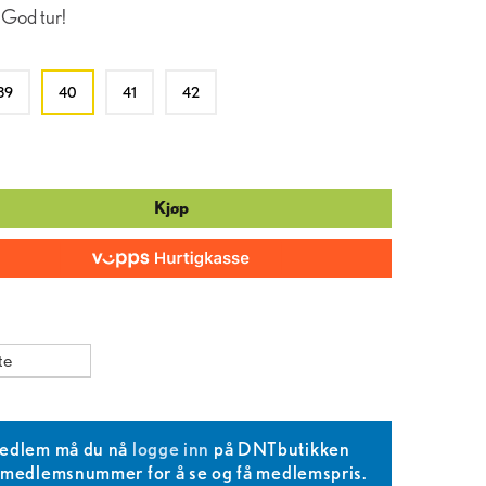
 God tur!
39
40
41
42
Kjøp
te
edlem må du nå
logge inn
på DNTbutikken
T medlemsnummer for å se og få medlemspris.