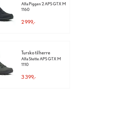
Alfa Piggen 2 APS GTX M
1160
2 999,-
Tursko til herre
Alfa Stette APS GTX M
1110
3 399,-