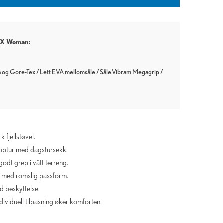
TX
Woman:
 og Gore-Tex / Lett EVA mellomsåle / Såle Vibram Megagrip /
k fjellstøvel.
topptur med dagstursekk.
godt grep i vått terreng.
e med romslig passform.
d beskyttelse.
iduell tilpasning øker komforten.