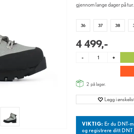
gjennom lange dager på tur.
36
37
38
4 499,-
-
+
2
på lager.
Legg i ønskelis
VIKTIG:
Er du DNT-m
og registrere ditt DN