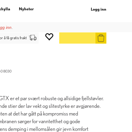
khylla
Nyheter
Logg inn
gg inn
.
or å få gratis frakt
40 8030
 er et par svært robuste og allsidige fjellstøvler.
de stier der lav vekt og slitestyrke er avgjørende.
ten at det har gått på kompromiss med
mbranen sørger for vanntetthet og gode
ens demping i mellomsålen gir jevn komfort