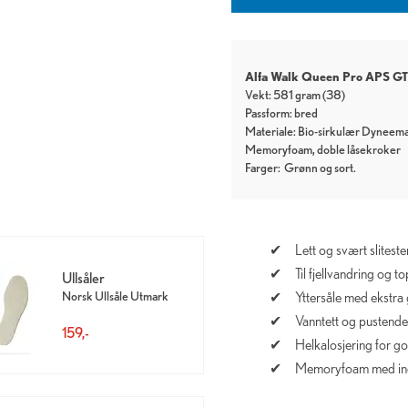
Alfa Walk Queen Pro APS G
Vekt: 581 gram (38)
Passform: bred
Materiale: Bio-sirkulær Dyneema
Memoryfoam, doble låsekroker
Farger:
Grønn
sort
Lett og svært slitester
Til fjellvandring og 
Ullsåler
Norsk Ullsåle Utmark
Yttersåle med ekstra 
Vanntett og pustend
159,-
Helkalosjering for go
Memoryfoam med indiv