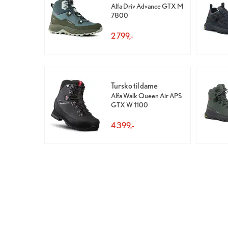
Alfa Driv Advance GTX M
7800
2 799,-
Tursko til dame
Alfa Walk Queen Air APS
GTX W 1100
4 399,-