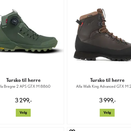
Tursko til herre
Tursko til herre
lfa Bregne 2 APS GTX M 8860
Alfa Walk King Advanced GTX M
3 299,-
3 999,-
Velg
Velg