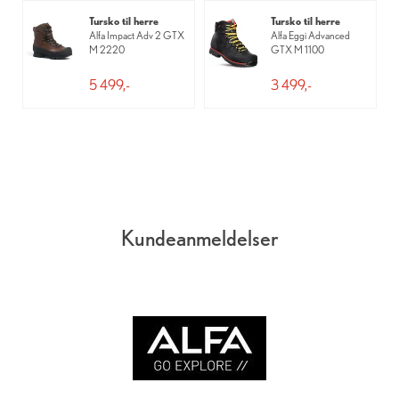
Tursko til herre
Tursko til herre
Alfa Impact Adv 2 GTX
Alfa Eggi Advanced
M 2220
GTX M 1100
5 499,-
3 499,-
Kundeanmeldelser