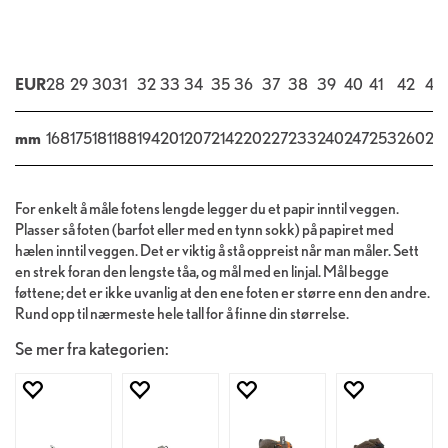
EUR
28
29
30
31
32
33
34
35
36
37
38
39
40
41
42
43
mm
168
175
181
188
194
201
207
214
220
227
233
240
247
253
260
26
For enkelt å måle fotens lengde legger du et papir inntil veggen.
Plasser så foten (barfot eller med en tynn sokk) på papiret med
hælen inntil veggen. Det er viktig å stå oppreist når man måler. Sett
en strek foran den lengste tåa, og mål med en linjal. Mål begge
føttene; det er ikke uvanlig at den ene foten er større enn den andre.
Rund opp til nærmeste hele tall for å finne din størrelse.
Se mer fra kategorien: