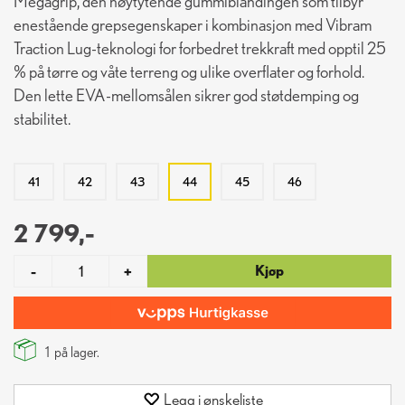
Megagrip, den høytytende gummiblandingen som tilbyr
enestående grepsegenskaper i kombinasjon med Vibram
Traction Lug-teknologi for forbedret trekkraft med opptil 25
% på tørre og våte terreng og ulike overflater og forhold.
Den lette EVA-mellomsålen sikrer god støtdemping og
stabilitet.
41
42
43
44
45
46
2 799,-
Kjøp
-
+
1
på lager.
Legg i ønskeliste