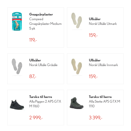
Gnagsårplaster
Compeed
Ullsåler
Gnagsårplaster Medium
Norsk Ullsåle Utmark
5 pk
159,-
119,-
Ullsåler
Ullsåler
Norsk Ullsåle Gråsåle
Norsk Ullsåle Innmark
87,-
159,-
Tursko til herre
Tursko til herre
Alfa Piggen 2 APS GTX
Alfa Stette APS GTX M
M 1160
1110
2 999,-
3 399,-