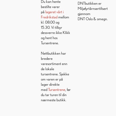
Du kan hente
DNTbutikken er
bestilte varer
Miljøfyrtårnsertifisert
på
lageret vårt i
gjennom
Fredrikstad
mellom
DNT Oslo & omegn.
kl. 08.00 og
15.30. Vi tilbyr
dessverre ikke Klikk
og hent hos
Tursentrene.
Nettbutikken har
bredere
varesortiment enn
de lokale
tursentrene. Sjekke
om varen er på
lager direkte
med
Tursentrene
, før
du tar turen til din
nærmeste butikk.