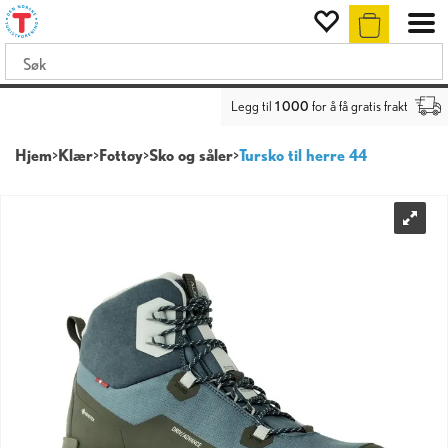
Legg til
1 000
for å få gratis frakt
Hjem
>
Klær
>
Fottøy
>
Sko og såler
>
Tursko til herre 44