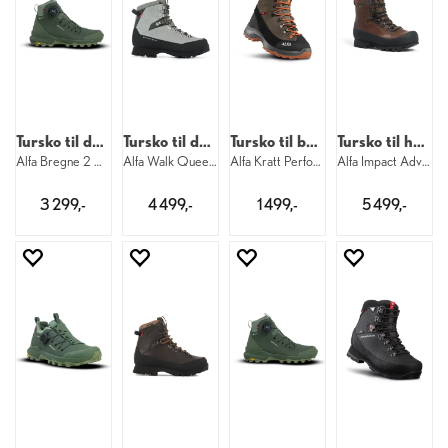
Tursko til dame
Tursko til dame
Tursko til barn
Tursko til herre
Alfa Bregne 2 APS GTX W 8860
Alfa Walk Queen Pro APS GTX W 8030
Alfa Kratt Perform GTX Jr 2000
Alfa Impact Adv 2 GTX M 2220
3 299,-
4 499,-
1 499,-
5 499,-