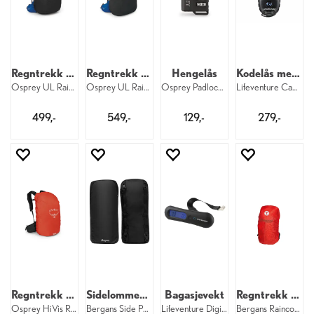
Regntrekk til sekk 30–50 liter
Regntrekk til sekk 50–75 liter
Hengelås
Kodelås med vaier
Osprey UL Raincover M 550
Osprey UL Raincover L 550
Osprey Padlock 001
Lifeventure Cable Lock Black
499,-
549,-
129,-
279,-
Regntrekk til sekk 20–35 liter
Sidelommer 2 x 6 liter
Bagasjevekt
Regntrekk til sekk S
Osprey HiVis Raincover S 376
Bergans Side Pockets 6 liter 2 pk. 2618
Lifeventure Digital Luggage Scales Black
Bergans Raincover S 671 DNT