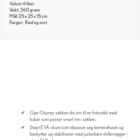
Volum: 6 liter
Vekt: 360 gram
Mål: 25 x 25 x 15 cm
Farger:
Rød
sort
Gjør Osprey-sekken din om til en fotosekk med
kuber som passer smart inn i sekken.
Støpt EVA-skum som tilpasser seg kamerahuset og
beskytter og stabiliserer med justerbare skillevegger i