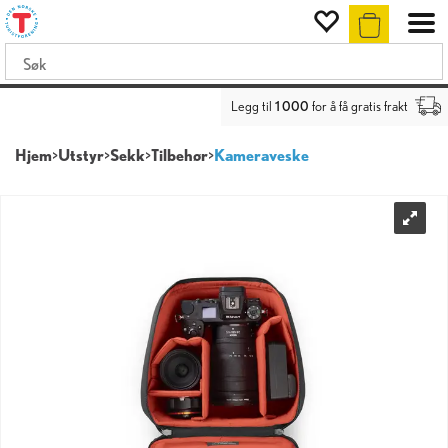
Legg til
1 000
for å få gratis frakt
Hjem
>
Utstyr
>
Sekk
>
Tilbehør
>
Kameraveske