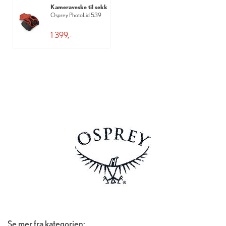
Kameraveske til sekk
Osprey PhotoLid 539
1 399,-
Se mer fra kategorien: