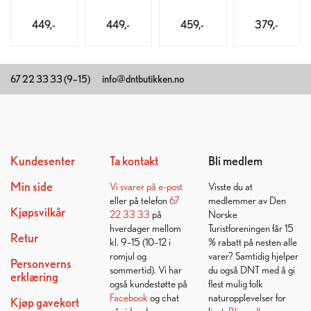
449,-
449,-
459,-
379,-
67 22 33 33 (9–15)
info@dntbutikken.no
Kundesenter
Ta kontakt
Bli medlem
Min side
Vi svarer på
e-post
Visste du at
eller på telefon
67
medlemmer av Den
Kjøpsvilkår
22 33 33
på
Norske
hverdager mellom
Turistforeningen får 15
Retur
kl. 9–15 (10–12 i
% rabatt på nesten alle
romjul og
varer? Samtidig hjelper
Personverns
sommertid). Vi har
du også DNT med å gi
erklæring
også kundestøtte på
flest mulig folk
Facebook
og chat
naturopplevelser for
Kjøp gavekort