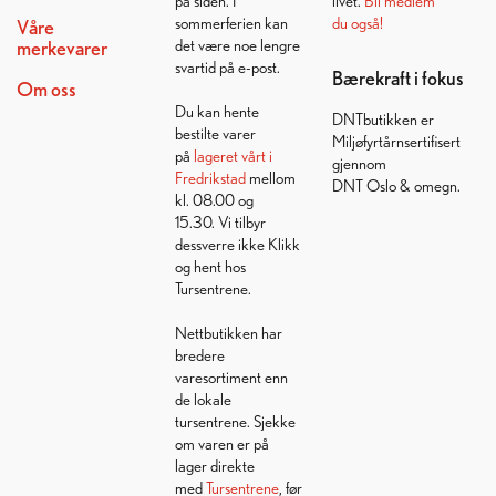
på siden. I
livet.
Bli medlem
sommerferien kan
du også!
Våre
det være noe lengre
merkevarer
svartid på e-post.
Bærekraft i fokus
Om oss
Du kan hente
DNTbutikken er
bestilte varer
Miljøfyrtårnsertifisert
på
lageret vårt i
gjennom
Fredrikstad
mellom
DNT Oslo & omegn.
kl. 08.00 og
15.30. Vi tilbyr
dessverre ikke Klikk
og hent hos
Tursentrene.
Nettbutikken har
bredere
varesortiment enn
de lokale
tursentrene. Sjekke
om varen er på
lager direkte
med
Tursentrene
, før