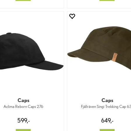
Caps
Caps
Aclima Reborn Caps 276
Fjällräven Singi Trekking Cap 6
599,-
649,-