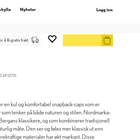
khylla
Nyheter
Logg inn
gg inn
.
or å få gratis frakt
AP 12731
 en kul og komfortabel snapback-caps som er
r som tenker på både naturen og stilen. Nordmarka-
 Bergans klassikere, og som kombinerer tradisjonell
urlig måte. Den ser og føles mer klassisk ut enn
ekraftige materialer har økt markant. Disse