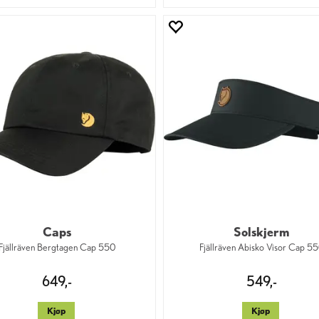
Caps
Solskjerm
Fjällräven Bergtagen Cap 550
Fjällräven Abisko Visor Cap 5
649,-
549,-
Kjøp
Kjøp