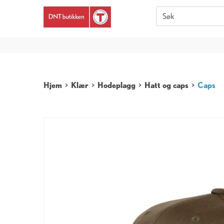
Er du 
Hjem
>
Klær
>
Hodeplagg
>
Hatt og caps
>
Caps