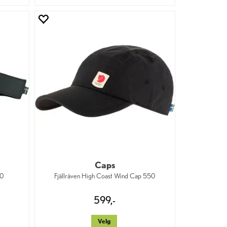
Caps
50
Fjällräven High Coast Wind Cap 550
599,-
Velg