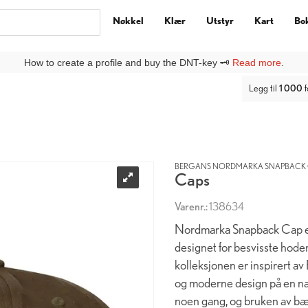
Nøkkel
Klær
Utstyr
Kart
Bo
ny kunde på DNTbutikken, må du lage deg en
Ny kunde
-profil under
Lo
Legg til
1 000
f
BERGANS NORDMARKA SNAPBACK C
Caps
Varenr.:
138634
Nordmarka Snapback Cap er
designet for besvisste hode
kolleksjonen er inspirert av
og moderne design på en nat
noen gang, og bruken av bær