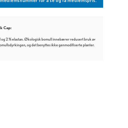
T medlemsnummer for å se og få medlemspris.
k Cap:
 og 2 % elastan. Økologisk bomull innebærer redusert bruk av
bomullsdyrkingen, og det benyttes ikke genmodifiserte planter.