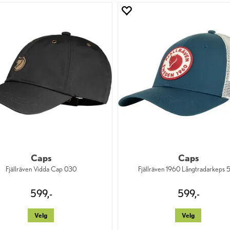
Caps
Caps
Fjällräven Vidda Cap 030
Fjällräven 1960 Långtradarkeps
599,-
599,-
Velg
Velg