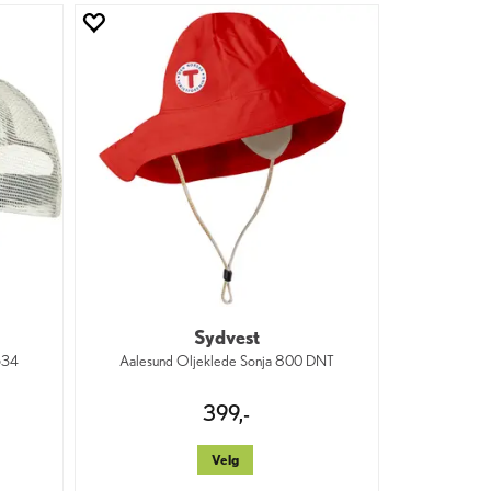
Sydvest
 534
Aalesund Oljeklede Sonja 800 DNT
399,-
Velg