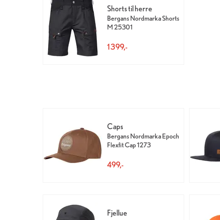
Shorts til herre
Bergans Nordmarka Shorts
M 25301
1 399,-
Caps
Bergans Nordmarka Epoch
Flexfit Cap 1273
499,-
Fjellue