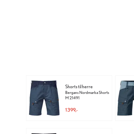
Shorts til herre
Bergans Nordmarka Shorts
M 21491
1 399,-