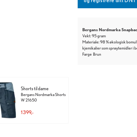
og registrere ditt DN
Bergans Nordmarka Snapbac
Vekt: 95 gram
Materiale: 98 % økologisk bomull
kjemikalier som sprøytemidler i 
Farge
Brun
Shorts til dame
Bergans Nordmarka Shorts
W 21650
1 399,-