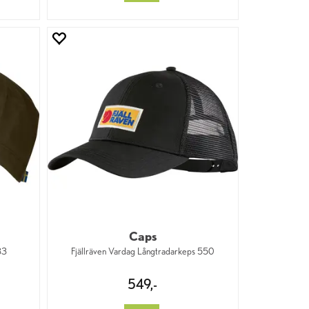
Caps
33
Fjällräven Vardag Långtradarkeps 550
549,-