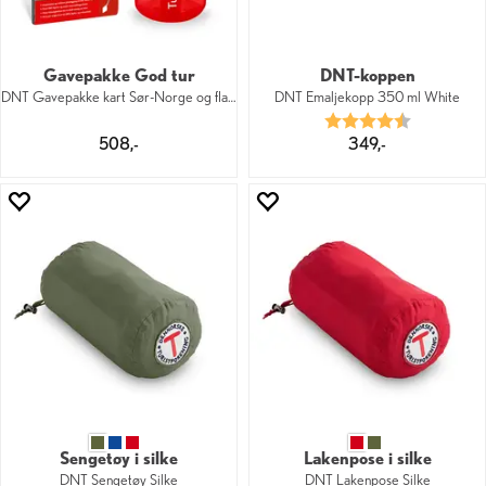
Gavepakke God tur
DNT-koppen
DNT Gavepakke kart Sør-Norge og flaske
DNT Emaljekopp 350 ml White
Karakter:
4.3 av 5 mu
508,-
349,-
Sengetøy i silke
Lakenpose i silke
DNT Sengetøy Silke
DNT Lakenpose Silke