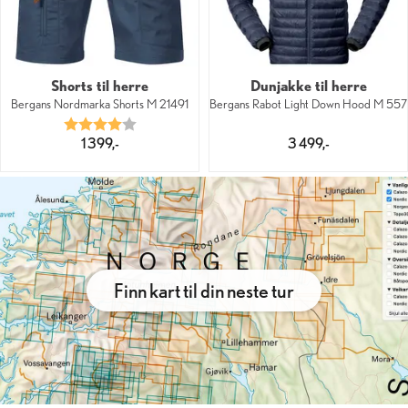
Shorts til herre
Dunjakke til herre
Bergans Nordmarka Shorts M 21491
Bergans Rabot Light Down Hood M 557
Karakter:
4.0 av 5 mulige
1 399,-
3 499,-
Finn kart til din neste tur