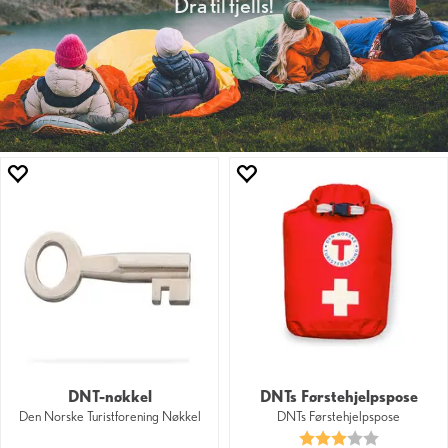
Dra til fjells!
DNT-nøkkel
DNTs Førstehjelpspose
Den Norske Turistforening Nøkkel
DNTs Førstehjelpspose
Karakter:
3.0 av 5 mu