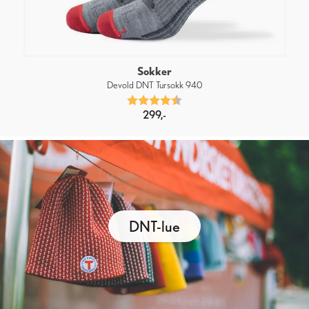
Sokker
Devold DNT Tursokk 940
Karakter:
4.6 av 5 mulige
299,-
DNT-lue