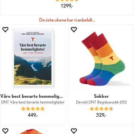
1 299,-
De siste ukene har vi anbefalt…
Våre best bevarte hemmeligheter
Sokker
DNT Våre best bevarte hemmeligheter
Devold DNT Regnbuesokk 653
Karakter:
5.0 av 5 mulige
Karakter:
4.8 av 5 mu
449,-
329,-