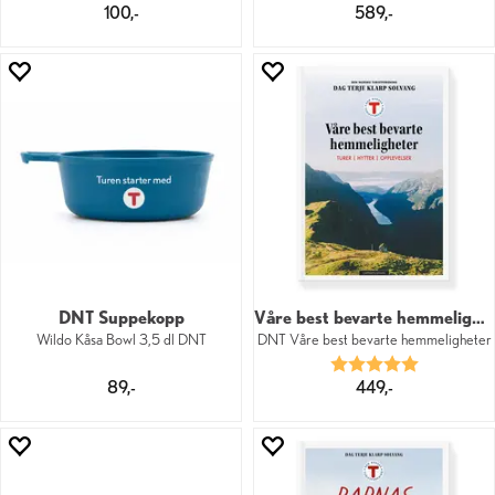
100,-
589,-
DNT Suppekopp
Våre best bevarte hemmeligheter
Wildo Kåsa Bowl 3,5 dl DNT
DNT Våre best bevarte hemmeligheter
Karakter:
5.0 av 5 mu
89,-
449,-