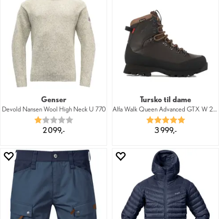
Genser
Tursko til dame
Devold Nansen Wool High Neck U 770
Alfa Walk Queen Advanced GTX W 2000
Karakter:
1.0 av 5 mulige
Karakter:
5.0 av 5 mu
2 099,-
3 999,-