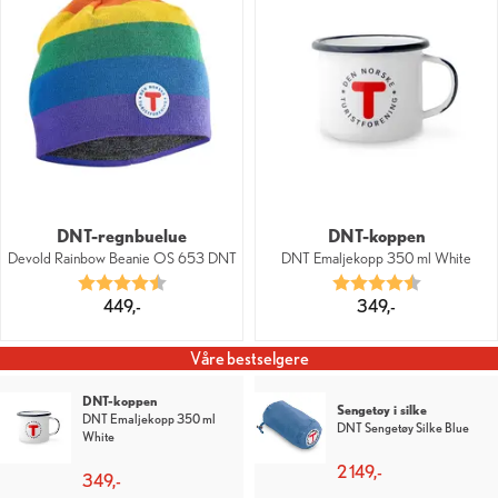
DNT-regnbuelue
DNT-koppen
Devold Rainbow Beanie OS 653 DNT
DNT Emaljekopp 350 ml White
Karakter:
4.7 av 5 mulige
Karakter:
4.3 av 5 mu
449,-
349,-
Våre bestselgere
Lakenpose i silke
Lakenpose i silke
DNT Lakenpose Silke
DNT Lakenpose Silke Red
OliveGreen
1 299,-
1 299,-