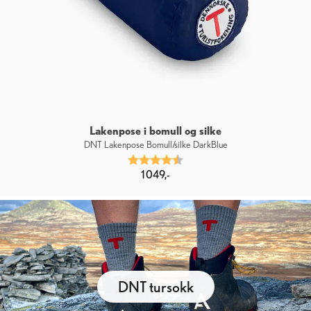
Lakenpose i bomull og silke
DNT Lakenpose Bomull/silke DarkBlue
Karakter:
4.7 av 5 mulige
1 049,-
DNT tursokk