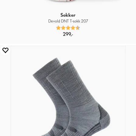
Sokker
Devold DNT T-sokk 207
Karakter:
4.5 av 5 mulige
299,-