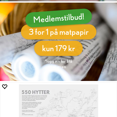
Medlemstilbud!
3 for 1 på matpapir
kun 179 kr
*logg inn for å få
rabatten