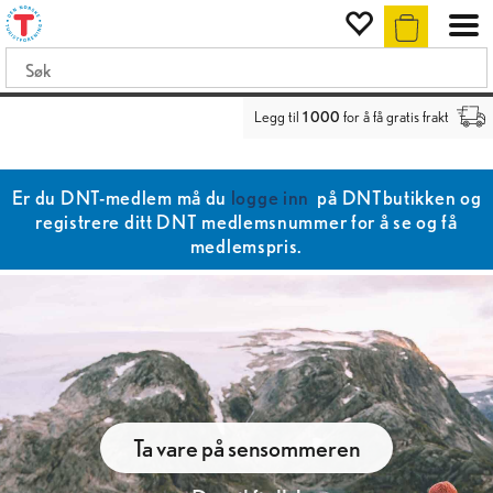
Legg til
1 000
for å få gratis frakt
Er du DNT-medlem må du
logge inn
på DNTbutikken og
registrere ditt DNT medlemsnummer for å se og få
medlemspris.
Ta vare på sensommeren