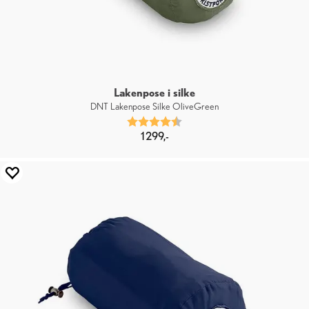
Lakenpose i silke
DNT Lakenpose Silke OliveGreen
Karakter:
4.7 av 5 mulige
1 299,-