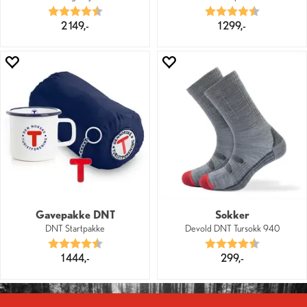
Karakter:
4.8 av 5 mulige
Karakter:
4.7 av 5 mu
2 149,-
1 299,-
Gavepakke DNT
Sokker
DNT Startpakke
Devold DNT Tursokk 940
Karakter:
4.4 av 5 mulige
Karakter:
4.6 av 5 mu
1 444,-
299,-