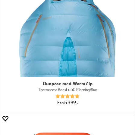
Dunpose med WarmZip
Thermarest Boost 650 MorningBlue
Karakter:
5.0 av 5 mulige
Fra 5 399,-