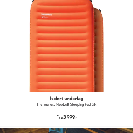
Isolert underlag
Thermarest NeoLoft Sleeping Pad 5R
Fra 3 999,-