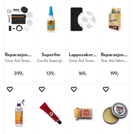
Reparasjonssett
Superlim
Lappesaker til Gore-Tex
Reparasjonsfolie
Gear Aid Tenacious Tape Camp Repair Kit
Gorilla Superglue 15g
Gear Aid Tenacious Gore-Tex Fabric Patch
Tear-Aid Fabric Repair Kit Type A
399,-
139,-
169,-
199,-