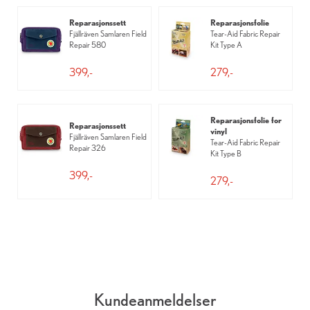
Reparasjonssett
Reparasjonsfolie
Fjällräven Samlaren Field
Tear-Aid Fabric Repair
Repair 580
Kit Type A
399,-
279,-
Reparasjonsfolie for
Reparasjonssett
vinyl
Fjällräven Samlaren Field
Tear-Aid Fabric Repair
Repair 326
Kit Type B
399,-
279,-
Kundeanmeldelser