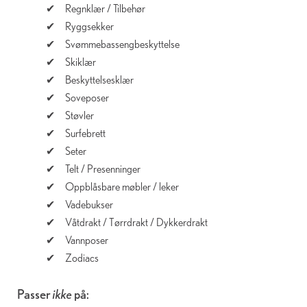
Regnklær / Tilbehør
Ryggsekker
Svømmebassengbeskyttelse
Skiklær
Beskyttelsesklær
Soveposer
Støvler
Surfebrett
Seter
Telt / Presenninger
Oppblåsbare møbler / leker
Vadebukser
Våtdrakt / Tørrdrakt / Dykkerdrakt
Vannposer
Zodiacs
Passer
ikke
på: