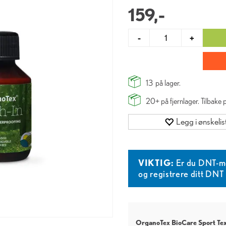
159,-
-
+
13
på lager.
20+
på fjernlager. Tilbake
Legg i ønskelis
VIKTIG:
Er du DNT-m
og registrere ditt DN
OrganoTex BioCare Sport Tex