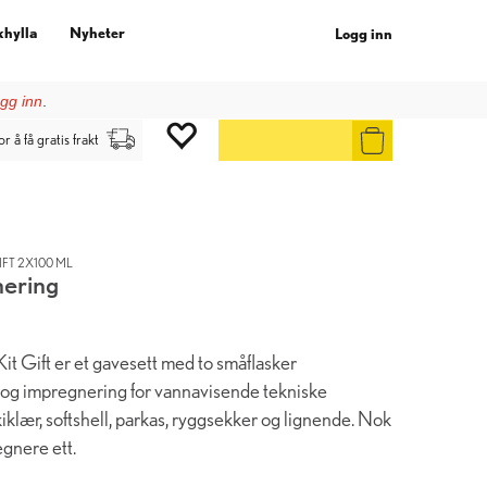
khylla
Nyheter
Logg inn
gg inn
.
or å få gratis frakt
FT 2X100 ML
nering
 Gift er et gavesett med to småflasker
og impregnering for vannavisende tekniske
kiklær, softshell, parkas, ryggsekker og lignende. Nok
egnere ett.