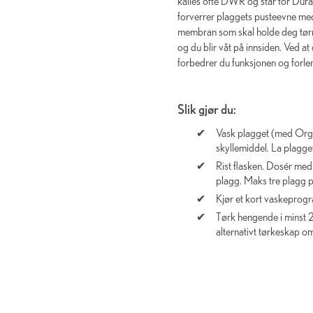
kalles ofte DWR og står for Durabl
forverrer plaggets pusteevne med
membran som skal holde deg tør
og du blir våt på innsiden. Ved 
forbedrer du funksjonen og forlen
Slik gjør du:
Vask plagget (med Orga
skyllemiddel. La plagget
Rist flasken. Dosér med
plagg. Maks tre plagg p
Kjør et kort vaskeprog
Tørk hengende i minst 24 
alternativt tørkeskap om