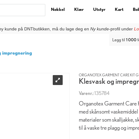
Nøkkel
Klær
Utstyr
Kart
Bo
ny kunde på DNTbutikken, må du lage deg en
Ny kunde
-profil under
Lo
Legg til
1 000
f
g impregnering
ORGANOTEX GARMENT CARE KIT GI
Klesvask og impreg
Varenr.:
135784
Organotex Garment Care Kit
med skånsomt vaskemiddel 
materialer som skalljakke, s
til å vaske tre plagg og impr