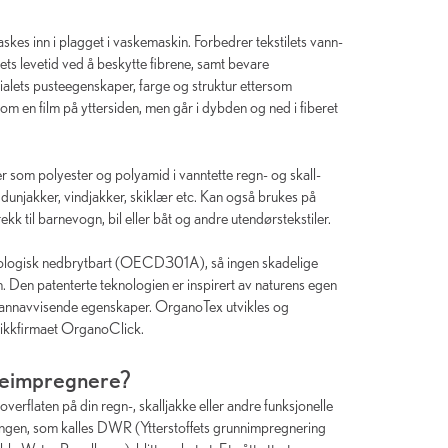
skes inn i plagget i vaskemaskin. Forbedrer tekstilets vann-
ts levetid ved å beskytte fibrene, samt bevare
alets pusteegenskaper, farge og struktur ettersom
m en film på yttersiden, men går i dybden og ned i fiberet
ler som polyester og polyamid i vanntette regn- og skall-
, dunjakker, vindjakker, skiklær etc. Kan også brukes på
kk til barnevogn, bil eller båt og andre utendørstekstiler.
 biologisk nedbrytbart (OECD301A), så ingen skadelige
ren. Den patenterte teknologien er inspirert av naturens egen
t vannavvisende egenskaper. OrganoTex utvikles og
nikkfirmaet OrganoClick.
 reimpregnere?
overflaten på din regn-, skalljakke eller andre funksjonelle
ingen, som kalles DWR (Ytterstoffets grunnimpregnering