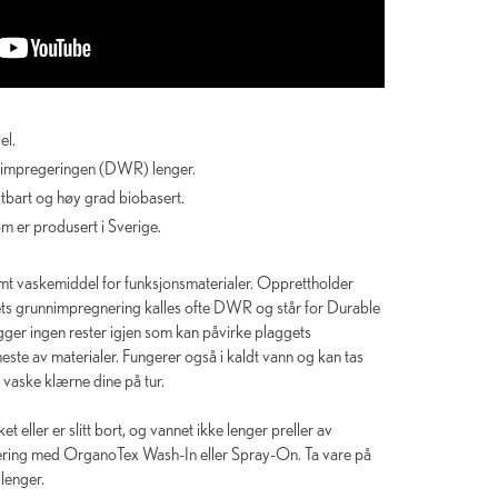
el.
impregeringen (DWR) lenger.
ytbart og høy grad biobasert.
m er produsert i Sverige.
mt vaskemiddel for funksjonsmaterialer. Opprettholder
ets grunnimpregnering kalles ofte DWR og står for Durable
gger ingen rester igjen som kan påvirke plaggets
este av materialer. Fungerer også i kaldt vann og kan tas
 vaske klærne dine på tur.
eller er slitt bort, og vannet ikke lenger preller av
gnering med OrganoTex Wash-In eller Spray-On. Ta vare på
lenger.