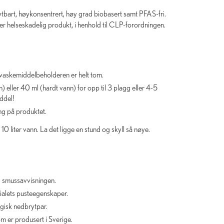
ytbart, høykonsentrert, høy grad biobasert samt PFAS-fri.
ller helseskadelig produkt, i henhold til CLP-forordningen.
t vaskemiddelbeholderen er helt tom.
 eller 40 ml (hardt vann) for opp til 3 plagg eller 4-5
ddel!
ng på produktet.
0 liter vann. La det ligge en stund og skyll så nøye.
 smussavvisningen.
alets pusteegenskaper.
ogisk nedbrytpar.
m er produsert i Sverige.