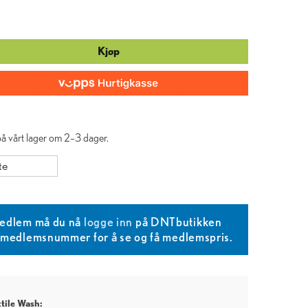
Kjøp
 på vårt lager om 2–3 dager.
te
edlem må du nå
logge inn
på DNTbutikken
T medlemsnummer for å se og få medlemspris.
tile Wash: