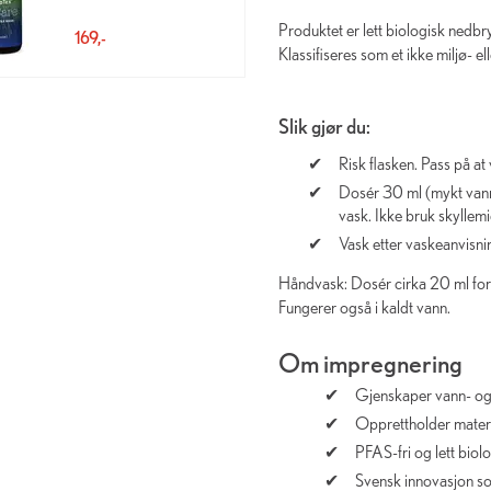
Produktet er lett biologisk nedbr
169,-
Klassifiseres som et ikke miljø- e
Slik gjør du:
Risk flasken. Pass på a
Dosér 30 ml (mykt vann)
vask. Ikke bruk skyllemi
Vask etter vaskeanvisni
Håndvask: Dosér cirka 20 ml for 1
Fungerer også i kaldt vann.
Om impregnering
Gjenskaper vann- og
Opprettholder materi
PFAS-fri og lett biol
Svensk innovasjon so