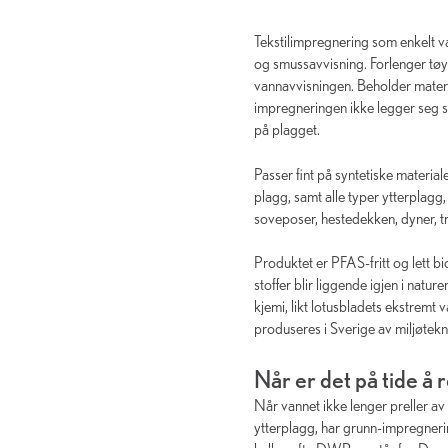
Tekstilimpregnering som enkelt va
og smussavvisning. Forlenger tøye
vannavvisningen. Beholder materi
impregneringen ikke legger seg so
på plagget.
Passer fint på syntetiske materia
plagg, samt alle typer ytterplagg
soveposer, hestedekken, dyner, tre
Produktet er PFAS-fritt og lett
stoffer blir liggende igjen i natu
kjemi, likt lotusbladets ekstrem
produseres i Sverige av miljøtek
Når er det på tide å
Når vannet ikke lenger preller av 
ytterplagg, har grunn-impregner