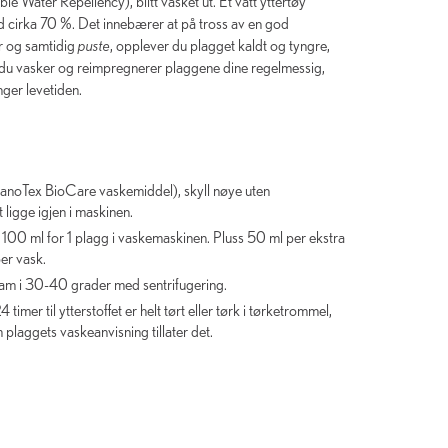
e Water Repellency), blitt vasket ut. Et vått yttertøy
 cirka 70 %. Det innebærer at på tross av en god
r og samtidig
puste
, opplever du plagget kaldt og tyngre,
at du vasker og reimpregnerer plaggene dine regelmessig,
ger levetiden.
noTex BioCare vaskemiddel), skyll nøye uten
 ligge igjen i maskinen.
 100 ml for 1 plagg i vaskemaskinen. Pluss 50 ml per ekstra
er vask.
ram i 30-40 grader med sentrifugering.
timer til ytterstoffet er helt tørt eller tørk i tørketrommel,
 plaggets vaskeanvisning tillater det.