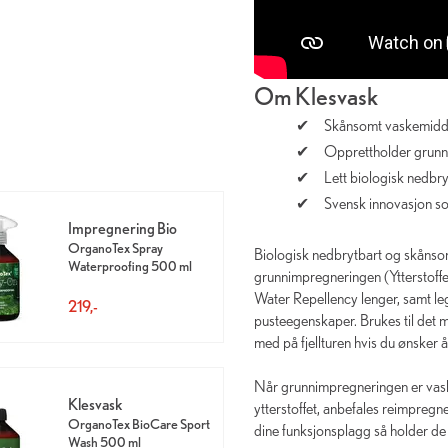
Om Klesvask
Skånsomt vaskemidd
Opprettholder grunn
Lett biologisk nedbr
Svensk innovasjon so
Impregnering Bio
OrganoTex Spray
Biologisk nedbrytbart og skånso
Waterproofing 500 ml
grunnimpregneringen (Ytterstoff
Water Repellency lenger, samt le
219,-
pusteegenskaper. Brukes til det m
med på fjellturen hvis du ønsker å
Når grunnimpregneringen er vasket 
Klesvask
ytterstoffet, anbefales reimpre
OrganoTex BioCare Sport
dine funksjonsplagg så holder de 
Wash 500 ml