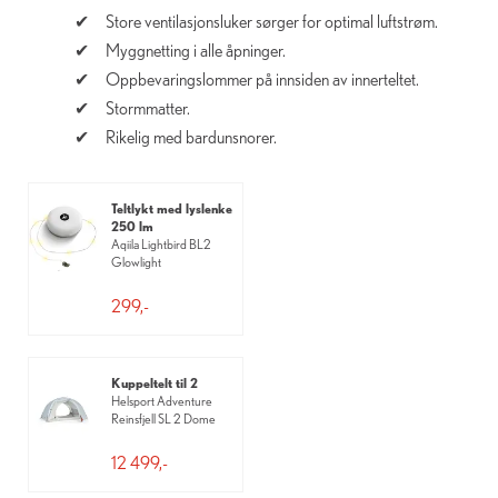
Store ventilasjonsluker sørger for optimal luftstrøm.
Myggnetting i alle åpninger.
Oppbevaringslommer på innsiden av innerteltet.
Stormmatter.
Rikelig med bardunsnorer.
Teltlykt med lyslenke
250 lm
Aqiila Lightbird BL2
Glowlight
299,-
Kuppeltelt til 2
Helsport Adventure
Reinsfjell SL 2 Dome
12 499,-