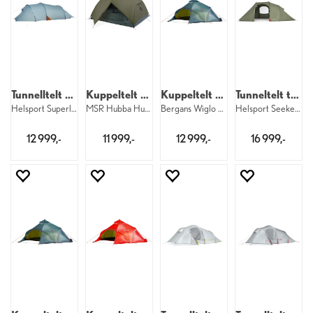
Tunnelltelt til 4
Kuppeltelt til 3
Kuppeltelt til 6
Tunneltelt til 4
Helsport Superlight Fjellheimen 4 Camp
MSR Hubba Hubba LT 3
Bergans Wiglo LT 2 6 12757
Helsport Seeker Gimle 4+ Tunnel
12 999,-
11 999,-
12 999,-
16 999,-