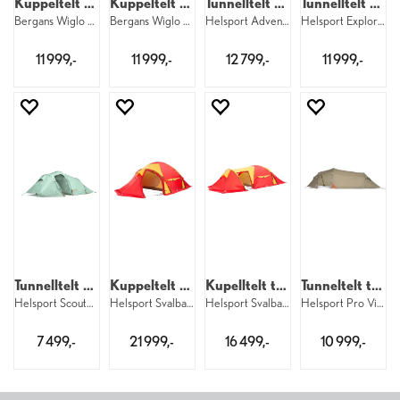
Kuppeltelt til 4
Kuppeltelt til 4
Tunnelltelt til 3
Tunnelltelt til 3
Bergans Wiglo LT 2 4 12757
Bergans Wiglo LT 2 4 671
Helsport Adventure Lofoten SL 3 10510
Helsport Explorer Lofoten Pro 3 10513
11 999,-
11 999,-
12 799,-
11 999,-
Tunnelltelt til 3
Kuppeltelt til 6
Kupelltelt til 3
Tunneltelt til 3
Helsport Scouter Lofoten 3 20804
Helsport Svalbard 6 Camp
Helsport Svalbard High 3 Camp
Helsport Pro Vidda 3 67310
7 499,-
21 999,-
16 499,-
10 999,-