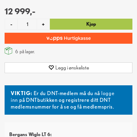
12 999,-
Kjøp
-
+
6
på lager.
Legg i ønskeliste
VIKTIG:
Er du DNT-medlem må du nå
logge
inn
på DNTbutikken og registrere ditt DNT
medlemsnummer for å se og få medlemspris.
Bergans Wiglo LT 6: