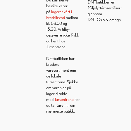
DNTbutikken er
bestilte varer
Miljøfyrtårnsertifisert
på
lageret vårt i
gjennom
Fredrikstad
mellom
DNT Oslo & omegn.
kl. 08.00 og
15.30. Vi tilbyr
dessverre ikke Klikk
og hent hos
Tursentrene.
Nettbutikken har
bredere
varesortiment enn
de lokale
tursentrene. Sjekke
om varen er på
lager direkte
med
Tursentrene
, før
du tar turen til din
nærmeste butikk.