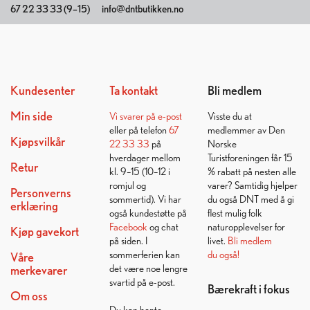
67 22 33 33 (9–15)
info@dntbutikken.no
Kundesenter
Ta kontakt
Bli medlem
Min side
Vi svarer på
e-post
Visste du at
eller på telefon
67
medlemmer av Den
Kjøpsvilkår
22 33 33
på
Norske
hverdager mellom
Turistforeningen får 15
Retur
kl. 9–15 (10–12 i
% rabatt på nesten alle
romjul og
varer? Samtidig hjelper
Personverns
sommertid). Vi har
du også DNT med å gi
erklæring
også kundestøtte på
flest mulig folk
Facebook
og chat
naturopplevelser for
Kjøp gavekort
på siden. I
livet.
Bli medlem
sommerferien kan
du også!
Våre
det være noe lengre
merkevarer
svartid på e-post.
Bærekraft i fokus
Om oss
Du kan hente