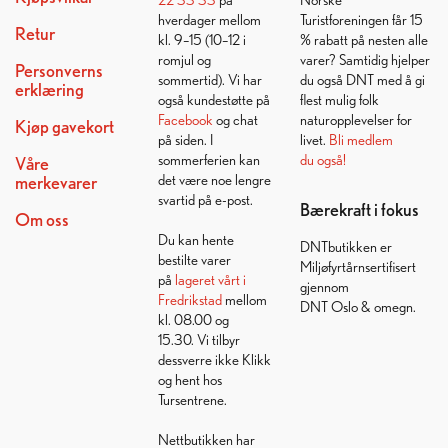
hverdager mellom
Turistforeningen får 15
Retur
kl. 9–15 (10–12 i
% rabatt på nesten alle
romjul og
varer? Samtidig hjelper
Personverns
sommertid). Vi har
du også DNT med å gi
erklæring
også kundestøtte på
flest mulig folk
Facebook
og chat
naturopplevelser for
Kjøp gavekort
på siden. I
livet.
Bli medlem
sommerferien kan
du også!
Våre
det være noe lengre
merkevarer
svartid på e-post.
Bærekraft i fokus
Om oss
Du kan hente
DNTbutikken er
bestilte varer
Miljøfyrtårnsertifisert
på
lageret vårt i
gjennom
Fredrikstad
mellom
DNT Oslo & omegn.
kl. 08.00 og
15.30. Vi tilbyr
dessverre ikke Klikk
og hent hos
Tursentrene.
Nettbutikken har