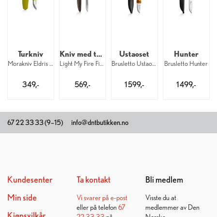
Turkniv
Kniv med tennstål
Ustaoset
Hunter
Morakniv Eldris Green
Light My Fire FireKnife BIO CocoShell
Brusletto Ustaoset
Brusletto Hunter
349,-
569,-
1 599,-
1 499,-
67 22 33 33 (9–15)
info@dntbutikken.no
Kundesenter
Ta kontakt
Bli medlem
Min side
Vi svarer på
e-post
Visste du at
eller på telefon
67
medlemmer av Den
Kjøpsvilkår
22 33 33
på
Norske