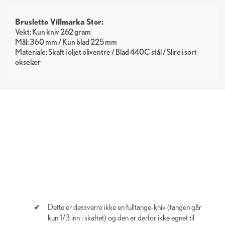
Brusletto Villmarka Stor:
Vekt: Kun kniv 262 gram
Mål: 360 mm / Kun blad 225 mm
Materiale: Skaft i oljet oliventre / Blad 440C stål / Slire i sort
okselær
Dette er dessverre ikke en fulltange-kniv (tangen går
kun 1/3 inn i skaftet) og den er derfor ikke egnet til