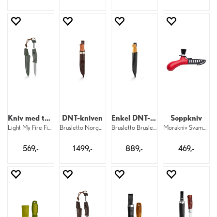
Kniv med tennstål
DNT-kniven
Enkel DNT-kniv
Soppkniv
Light My Fire FireKnife BIO SageGreen
Brusletto Norgeskniven
Brusletto Bruslettokniven DNT
Morakniv Svampkniv Carl Johan
569,-
1 499,-
889,-
469,-