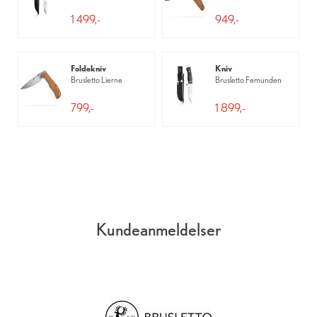
1 499,-
949,-
Foldekniv
Kniv
Brusletto Lierne
Brusletto Femunden
799,-
1 899,-
Kundeanmeldelser