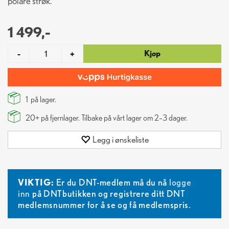
polare strøk.
1 499,-
Kjøp
-
+
1
på lager.
20+
på fjernlager. Tilbake på vårt lager om 2–3 dager.
Legg i ønskeliste
VIKTIG:
Er du DNT-medlem må du nå
logge
inn
på DNTbutikken og registrere ditt DNT
medlemsnummer for å se og få medlemspris.