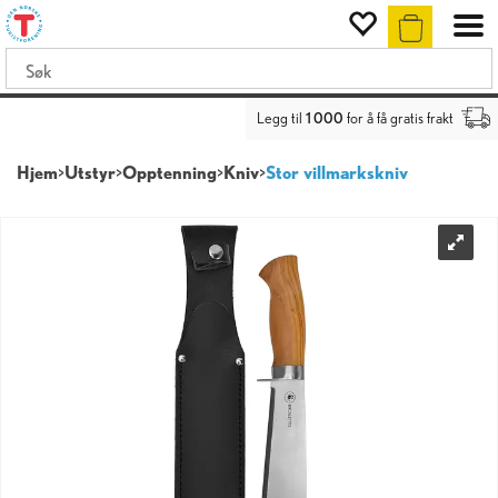
Legg til
1 000
for å få gratis frakt
Hjem
>
Utstyr
>
Opptenning
>
Kniv
>
Stor villmarkskniv