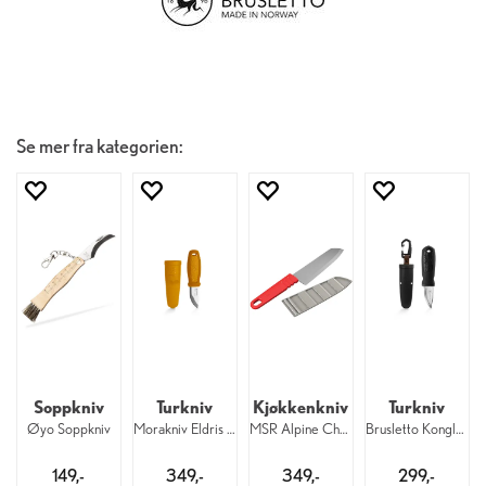
Se mer fra kategorien:
Soppkniv
Turkniv
Kjøkkenkniv
Turkniv
Øyo Soppkniv
Morakniv Eldris Yellow
MSR Alpine Chef's Knife Red
Brusletto Kongla Black
149,-
349,-
349,-
299,-