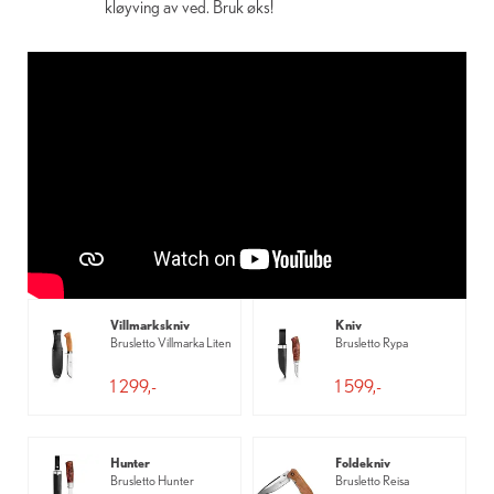
kløyving av ved. Bruk øks!
Villmarkskniv
Kniv
Brusletto Villmarka Liten
Brusletto Rypa
1 299,-
1 599,-
Hunter
Foldekniv
Brusletto Hunter
Brusletto Reisa