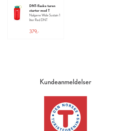
DNT-flaske turen
starter med T
Nalgene Wide Sustain 1
liter Red DNT
379,-
Kundeanmeldelser