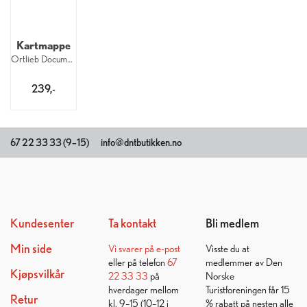
Kartmappe
Ortlieb Document Bag A5 15 x 22 cm
239,-
67 22 33 33 (9–15)
info@dntbutikken.no
Kundesenter
Ta kontakt
Bli medlem
Min side
Vi svarer på
e-post
Visste du at
eller på telefon
67
medlemmer av Den
Kjøpsvilkår
22 33 33
på
Norske
hverdager mellom
Turistforeningen får 15
Retur
kl. 9–15 (10–12 i
% rabatt på nesten alle