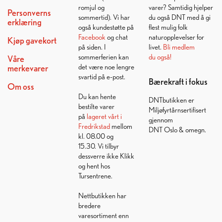
romjul og
varer? Samtidig hjelper
Personverns
sommertid). Vi har
du også DNT med å gi
erklæring
også kundestøtte på
flest mulig folk
Facebook
og chat
naturopplevelser for
Kjøp gavekort
på siden. I
livet.
Bli medlem
sommerferien kan
du også!
Våre
det være noe lengre
merkevarer
svartid på e-post.
Bærekraft i fokus
Om oss
Du kan hente
DNTbutikken er
bestilte varer
Miljøfyrtårnsertifisert
på
lageret vårt i
gjennom
Fredrikstad
mellom
DNT Oslo & omegn.
kl. 08.00 og
15.30. Vi tilbyr
dessverre ikke Klikk
og hent hos
Tursentrene.
Nettbutikken har
bredere
varesortiment enn