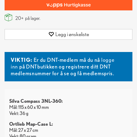
20+
på lager.
Legg i ønskeliste
VIKTIG:
Er du DNT-medlem må du nå
logge
inn
på DNTbutikken og registrere ditt DNT
medlemsnummer for å se og få medlemspris.
Silva Compass 3NL-360:
Mål: 115 x 60 x 10 mm
Vekt: 36 g
Ortlieb Map-Case L:
Mål: 27 x 27 cm
Vekt: 80 gram