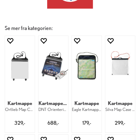
Se mer fra kategorien:
Kartmappe
Kartmappe og kompass
Kartmappe
Kartmappe
Ortlieb Map Case 27 x 27 cm
DNT Orienteringspakke Kit
Eagle Kartmappe SLB 27 x 38 cm
Silva Map Case Minimalist M 30 x 29 cm
329,-
688,-
179,-
299,-