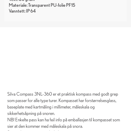
Materiale: Transparent PU-folie PF15
Vanntett: IP 64
Silva Compass 3NL-360 er et praktisk kompass med godt grep
som passer for alle type turer. Kompasset har forstørrelsesglass,
baseplate med kartmåling i millimeter, måleskala og
sikkerhetsåpning på snoren.
NB! Enkelte pass kan ha feil info på emballasjen til kompasset som
sier at den kommer med måleskala på snora.