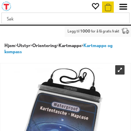
Legg til
1 000
for å få gratis frakt
Hjem
>
Utstyr
>
Orientering
>
Kartmappe
>
Kartmappe og
kompass