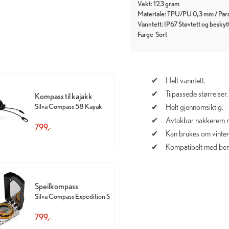
Vekt: 123 gram
Materiale: TPU/PU 0,3 mm / Pa
Vanntett: IP67 Støvtett og beskyt
Farge
Sort
Helt vanntett.
Tilpassede størrelser.
Kompass til kajakk
Silva Compass 58 Kayak
Helt gjennomsiktig.
Avtakbar nakkerem m
799,-
Kan brukes om vintere
Kompatibelt med ber
Speilkompass
Silva Compass Expedition S
799,-