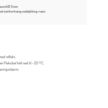
racord Ø 3 mm
tet mot kortvarig neddykking i vann.
ed refleks.
n Fleksibel helt ned til –20 ºC.
øringsskjerm.