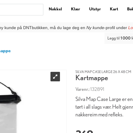
Nøkkel
Klær
Utstyr
Kart
Bo
ny kunde på DNTbutikken, må du lage deg en
Ny kunde
-profil under
Lo
Legg til
1 000
f
mappe
SILVA MAP CASE LARGE 26 X 48 CM
Kartmappe
Varenr.:
132891
Silva Map Case Large er en s
tørt i all slags vær. Helt gj
nakkereim med refleks.