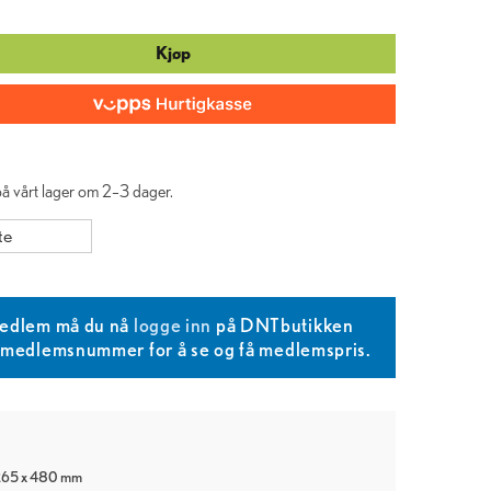
Kjøp
 på vårt lager om 2–3 dager.
te
edlem må du nå
logge inn
på DNTbutikken
T medlemsnummer for å se og få medlemspris.
 265 x 480 mm