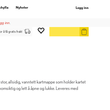
khylla
Nyheter
Logg inn
gg inn
.
or å få gratis frakt
tor, allsidig, vanntett kartmappe som holder kartet
ennomsiktig og lett å åpne og lukke. Leveres med