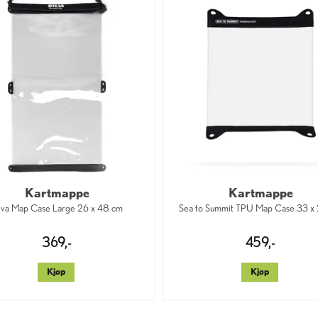
Kartmappe
Kartmappe
lva Map Case Large 26 x 48 cm
Sea to Summit TPU Map Case 33 x
369,-
459,-
Kjøp
Kjøp