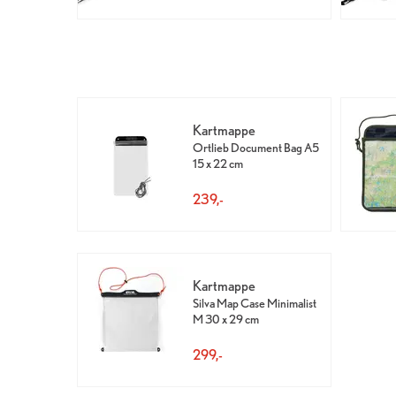
Kartmappe
Ortlieb Document Bag A5
15 x 22 cm
239,-
Kartmappe
Silva Map Case Minimalist
M 30 x 29 cm
299,-