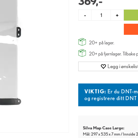
369,-
-
+
20+
på lager.
20+
på fjernlager. Tilbake
Legg i ønskelis
VIKTIG:
Er du DNT-m
og registrere ditt DN
Silva Map Case Large:
Mål: 297 x 535 x 7 mm / Innside