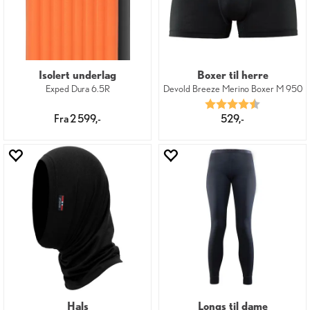
Isolert underlag
Boxer til herre
Exped Dura 6.5R
Devold Breeze Merino Boxer M 950
Karakter:
4.7 av 5 mu
Fra 2 599,-
529,-
Hals
Longs til dame