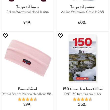
Trøye til barn
Trøye til junior
Aclima Warmwool Hood Jr 464
Aclima Warmwool Crew Jr 285
949,-
600,-
Pannebånd
150 turer fra hav til hei
Devold Breeze Merino Headband 58 150
DNT 150 turer fra hav til hei
Karakter:
4.7 av 5 mulige
Karakter:
4.8 av 5 mu
299,-
350,-