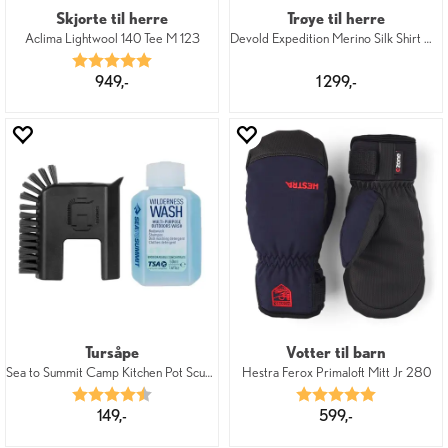
Skjorte til herre
Trøye til herre
Aclima Lightwool 140 Tee M 123
Devold Expedition Merino Silk Shirt M 28
Karakter:
5.0 av 5 mulige
949,-
1 299,-
Tursåpe
Votter til barn
Sea to Summit Camp Kitchen Pot Scubber
Hestra Ferox Primaloft Mitt Jr 280
Karakter:
4.7 av 5 mulige
Karakter:
5.0 av 5 mu
149,-
599,-