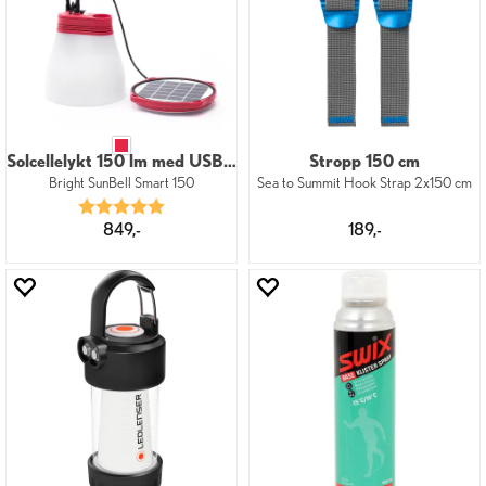
Solcellelykt 150 lm med USB-lader
Stropp 150 cm
Bright SunBell Smart 150
Sea to Summit Hook Strap 2x150 cm
Karakter:
5.0 av 5 mulige
849,-
189,-