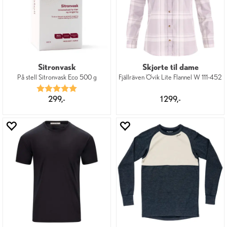
Sitronvask
Skjorte til dame
På stell Sitronvask Eco 500 g
Fjällräven Övik Lite Flannel W 111-452
Karakter:
5.0 av 5 mulige
299,-
1 299,-