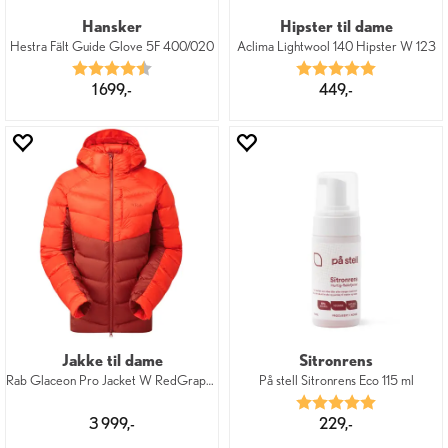
Hansker
Hipster til dame
Hestra Fält Guide Glove 5F 400/020
Aclima Lightwool 140 Hipster W 123
Karakter:
4.9 av 5 mulige
Karakter:
5.0 av 5 mu
1 699,-
449,-
Jakke til dame
Sitronrens
Rab Glaceon Pro Jacket W RedGrapefruit
På stell Sitronrens Eco 115 ml
Karakter:
5.0 av 5 mu
3 999,-
229,-