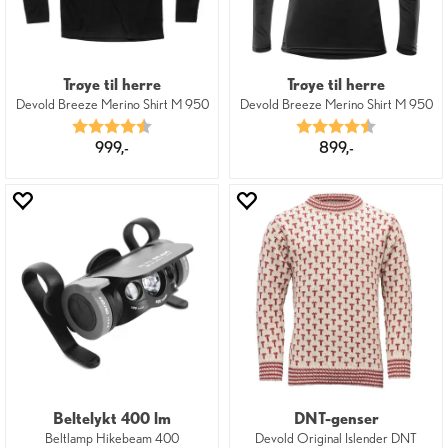
Trøye til herre
Trøye til herre
Devold Breeze Merino Shirt M 950
Devold Breeze Merino Shirt M 950
Karakter:
4.8 av 5 mulige
Karakter:
4.8 av 5 mu
999,-
899,-
Beltelykt 400 lm
DNT-genser
Beltlamp Hikebeam 400
Devold Original Islender DNT