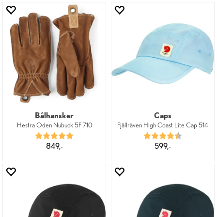
Bålhansker
Caps
Hestra Oden Nubuck 5F 710
Fjällräven High Coast Lite Cap 514
Karakter:
5.0 av 5 mulige
Karakter:
4.8 av 5 mu
849,-
599,-