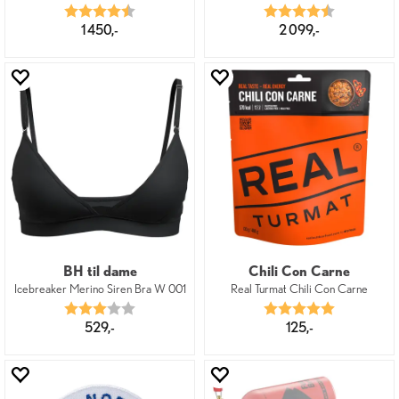
Karakter:
4.3 av 5 mulige
Karakter:
4.4 av 5 mu
1 450,-
2 099,-
BH til dame
Chili Con Carne
Icebreaker Merino Siren Bra W 001
Real Turmat Chili Con Carne
Karakter:
3.0 av 5 mulige
Karakter:
5.0 av 5 mu
529,-
125,-