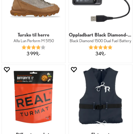
Tursko til herre
Oppladbart Black Diamond-batteri og lade
Alfa Lun Perform M 5150
Black Diamond 1500 Dual Fuel Battery
Karakter:
4.0 av 5 mulige
Karakter:
5.0 av 5 mu
3 999,-
349,-