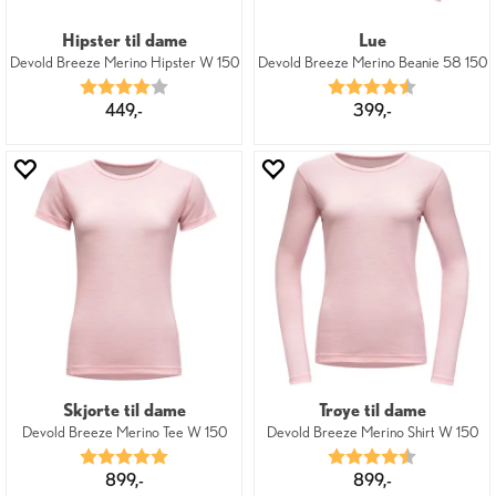
Hipster til dame
Lue
Devold Breeze Merino Hipster W 150
Devold Breeze Merino Beanie 58 150
Karakter:
4.0 av 5 mulige
Karakter:
4.8 av 5 mu
449,-
399,-
Skjorte til dame
Trøye til dame
Devold Breeze Merino Tee W 150
Devold Breeze Merino Shirt W 150
Karakter:
5.0 av 5 mulige
Karakter:
4.5 av 5 mu
899,-
899,-