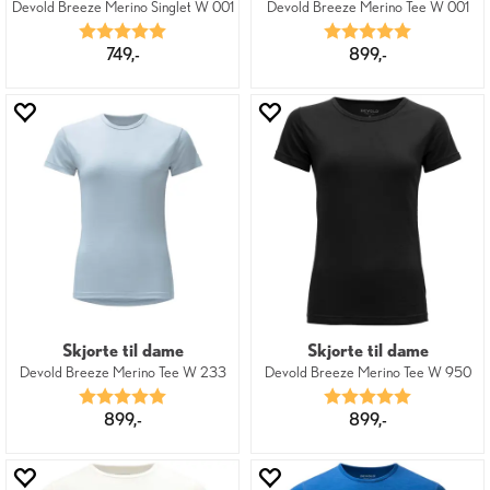
Devold Breeze Merino Singlet W 001
Devold Breeze Merino Tee W 001
Karakter:
5.0 av 5 mulige
Karakter:
5.0 av 5 mu
749,-
899,-
Skjorte til dame
Skjorte til dame
Devold Breeze Merino Tee W 233
Devold Breeze Merino Tee W 950
Karakter:
5.0 av 5 mulige
Karakter:
5.0 av 5 mu
899,-
899,-