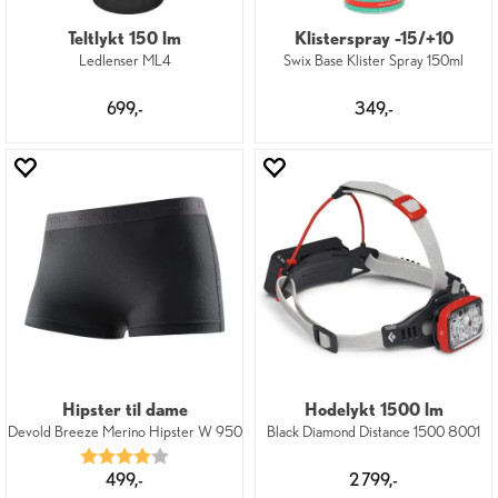
Teltlykt 150 lm
Klisterspray -15/+10
Ledlenser ML4
Swix Base Klister Spray 150ml
699,-
349,-
Hipster til dame
Hodelykt 1500 lm
Devold Breeze Merino Hipster W 950
Black Diamond Distance 1500 8001
Karakter:
4.0 av 5 mulige
499,-
2 799,-