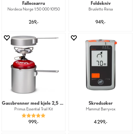
Fallecearru
Foldekniv
Nordeca Norge 1:50 000 10150
Brusletto Reisa
269,-
949,-
Gassbrenner med kjele 2,5 kW
Skredsøker
Primus Essential Trail Kit
Mammut Barryvox
Karakter:
5.0 av 5 mulige
999,-
4 299,-