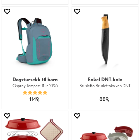
Dagstursekk til barn
Enkel DNT-kniv
Osprey Tempest 11 Jr 1096
Brusletto Bruslettokniven DNT
Karakter:
5.0 av 5 mulige
1 149,-
889,-