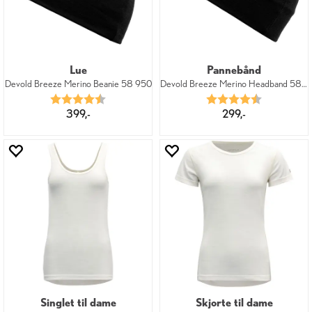
Lue
Pannebånd
Devold Breeze Merino Beanie 58 950
Devold Breeze Merino Headband 58 950
Karakter:
4.8 av 5 mulige
Karakter:
4.6 av 5 mu
399,-
299,-
Singlet til dame
Skjorte til dame