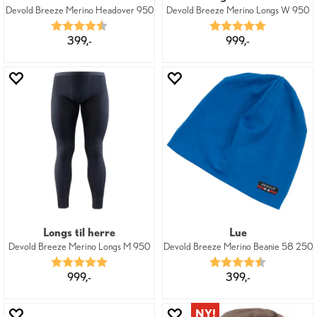
Devold Breeze Merino Headover 950
Devold Breeze Merino Longs W 950
Karakter:
4.8 av 5 mulige
Karakter:
5.0 av 5 mu
399,-
999,-
Longs til herre
Lue
Devold Breeze Merino Longs M 950
Devold Breeze Merino Beanie 58 250
Karakter:
5.0 av 5 mulige
Karakter:
4.8 av 5 mu
999,-
399,-