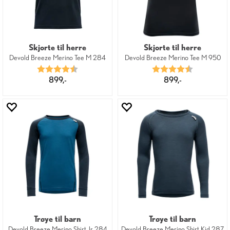
Skjorte til herre
Skjorte til herre
Devold Breeze Merino Tee M 284
Devold Breeze Merino Tee M 950
Karakter:
4.7 av 5 mulige
Karakter:
4.7 av 5 mu
899,-
899,-
Trøye til barn
Trøye til barn
Devold Breeze Merino Shirt Jr 284
Devold Breeze Merino Shirt Kid 287