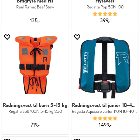
Biffgryte med ris
Flytevest
Real Turmat Beef Stew
Regatta Pop 50N 100
Karakter:
5.0 av 5 mu
135,-
399,-
Redningsvest til barn 5–15 kg
Redningsvest til junior 18–40 kg
Regatta Soft 100N 5–15 kg 230
Regatta AquaSafe Junior 110N 18–40 680
Karakter:
5.0 av 5 mu
719,-
1 499,-