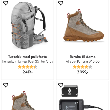
Tursekk med pulkfeste
Tursko til dame
Fjellpulken Harness Pack 35 liter Grey
Alfa Lun Perform W 5150
Karakter:
4.5 av 5 mulige
Karakter:
4.0 av 5 mu
2 419,-
3 999,-