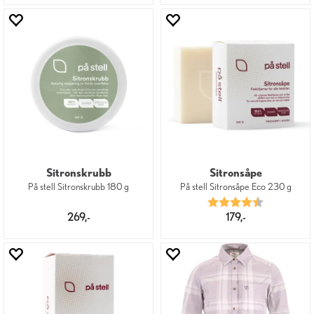
Sitronskrubb
Sitronsåpe
På stell Sitronskrubb 180 g
På stell Sitronsåpe Eco 230 g
Karakter:
4.4 av 5 mu
269,-
179,-