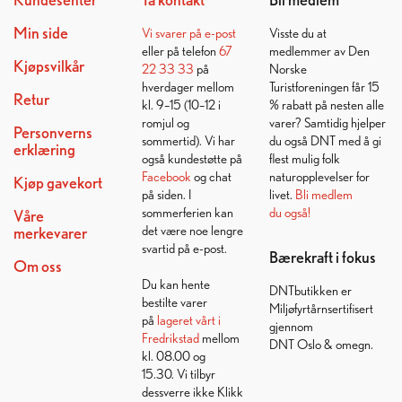
Min side
Vi svarer på
e-post
Visste du at
eller på telefon
67
medlemmer av Den
Kjøpsvilkår
22 33 33
på
Norske
hverdager mellom
Turistforeningen får 15
Retur
kl. 9–15 (10–12 i
% rabatt på nesten alle
romjul og
varer? Samtidig hjelper
Personverns
sommertid). Vi har
du også DNT med å gi
erklæring
også kundestøtte på
flest mulig folk
Facebook
og chat
naturopplevelser for
Kjøp gavekort
på siden. I
livet.
Bli medlem
sommerferien kan
du også!
Våre
det være noe lengre
merkevarer
svartid på e-post.
Bærekraft i fokus
Om oss
Du kan hente
DNTbutikken er
bestilte varer
Miljøfyrtårnsertifisert
på
lageret vårt i
gjennom
Fredrikstad
mellom
DNT Oslo & omegn.
kl. 08.00 og
15.30. Vi tilbyr
dessverre ikke Klikk