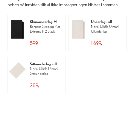
pelsen på innsiden slik at ikke impregneringen klistres i sammen.
Skumunderlag M
Underlag i ull
Bergans Sleeping Mat
Norsk Ullsåle Utmark
Extreme R 2 Black
Ullunderlag
599,-
1 699,-
Sitteunderlag i ull
Norsk Ullsåle Utmark
Sitteunderlag
289,-