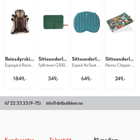
Reinsdyrskinn
Sitteunderlag
Sitteunderlag
Sitteunderlag
Espegard Reinskinn Vidda
Fjällräven G1000 Seat Pad 679
Exped AirSeat Cypress
Nemo Chipper Reclaimed Seat R2
1 849,-
349,-
649,-
249,-
67 22 33 33 (9–15)
info@dntbutikken.no
Kundesenter
Ta kontakt
Bli medlem