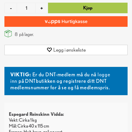
Kjøp
-
+
8
på lager.
Legg i ønskeliste
VIKTIG:
Er du DNT-medlem må du nå
logge
inn
på DNTbutikken og registrere ditt DNT
medlemsnummer for å se og få medlemspris.
Espegard Reinskinn Vidda:
Vekt: Cirka 1 kg
Mål: Cirka 40 x 115 cm
Farger:
Hvit
brun
grå
sort