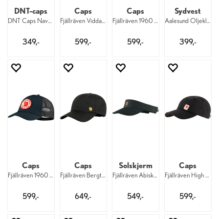
DNT-caps
Caps
Caps
Sydvest
DNT Caps Navy DNT
Fjällräven Vidda Cap 030
Fjällräven 1960 Långtradarkeps 534
Aalesund Oljeklede Sonja 800 DNT
349,-
599,-
599,-
399,-
Caps
Caps
Solskjerm
Caps
Fjällräven 1960 Långtradarkeps 555
Fjällräven Bergtagen Cap 550
Fjällräven Abisko Visor Cap 550
Fjällräven High Coast Wind Cap 550
599,-
649,-
549,-
599,-