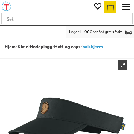
Legg til
1 000
for å få gratis frakt
Hjem
>
Klær
>
Hodeplagg
>
Hatt og caps
>
Solskjerm