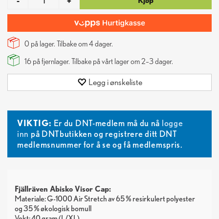
Kjøp
-
+
0 på lager. Tilbake om
4
dager.
16
på fjernlager. Tilbake på vårt lager om 2–3 dager.
Legg i ønskeliste
VIKTIG:
Er du DNT-medlem må du nå
logge
inn
på DNTbutikken og registrere ditt DNT
medlemsnummer for å se og få medlemspris.
Fjällräven Abisko Visor Cap:
Materiale: G-1000 Air Stretch av 65 % resirkulert polyester
og 35 % økologisk bomull
Vekt: 40 gram (L/XL)