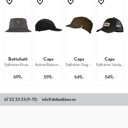
Bøttehatt
Caps
Caps
Caps
Fjällräven Kiruna Hat 030
Aclima Reborn Caps 276
Fjällräven Singi Trekking Cap 633
Fjällräven Vardag Långtradarkeps 550
699,-
599,-
649,-
549,-
67 22 33 33 (9–15)
info@dntbutikken.no