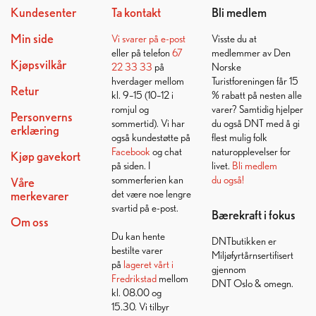
Kundesenter
Ta kontakt
Bli medlem
Min side
Vi svarer på
e-post
Visste du at
eller på telefon
67
medlemmer av Den
Kjøpsvilkår
22 33 33
på
Norske
hverdager mellom
Turistforeningen får 15
Retur
kl. 9–15 (10–12 i
% rabatt på nesten alle
romjul og
varer? Samtidig hjelper
Personverns
sommertid). Vi har
du også DNT med å gi
erklæring
også kundestøtte på
flest mulig folk
Facebook
og chat
naturopplevelser for
Kjøp gavekort
på siden. I
livet.
Bli medlem
sommerferien kan
du også!
Våre
det være noe lengre
merkevarer
svartid på e-post.
Bærekraft i fokus
Om oss
Du kan hente
DNTbutikken er
bestilte varer
Miljøfyrtårnsertifisert
på
lageret vårt i
gjennom
Fredrikstad
mellom
DNT Oslo & omegn.
kl. 08.00 og
15.30. Vi tilbyr