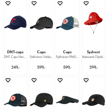
DNT-caps
Caps
Caps
Sydvest
DNT Caps Navy DNT
Fjällräven Vidda Cap 030
Fjällräven 1960 Långtradarkeps 534
Aalesund Oljeklede Sonja 800 DNT
349,-
599,-
599,-
399,-