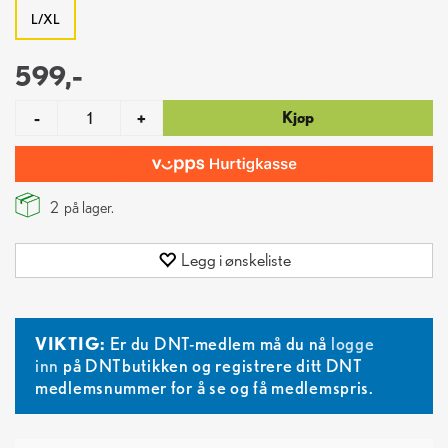
L/XL
599,-
Kjøp
-
+
2
på lager.
Legg i ønskeliste
VIKTIG:
Er du DNT-medlem må du nå
logge
inn
på DNTbutikken og registrere ditt DNT
medlemsnummer for å se og få medlemspris.