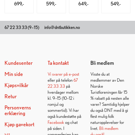
699,-
599,-
649,-
549,-
67 22 33 33 (9–15)
info@dntbutikken.no
Kundesenter
Ta kontakt
Bli medlem
Min side
Vi svarer på
e-post
Visste du at
eller på telefon
67
medlemmer av Den
Kjøpsvilkår
22 33 33
på
Norske
hverdager mellom
Turistforeningen får 15
Retur
kl. 9–15 (10–12 i
% rabatt på nesten alle
romjul og
varer? Samtidig hjelper
Personverns
sommertid). Vi har
du også DNT med å gi
erklæring
også kundestøtte på
flest mulig folk
Facebook
og chat
naturopplevelser for
Kjøp gavekort
på siden. I
livet.
Bli medlem
sommerferien kan
du også!