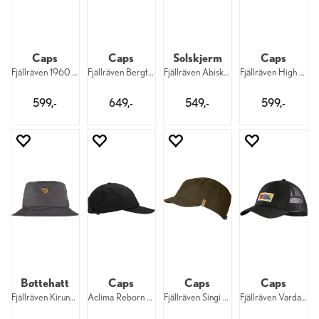
Caps
Caps
Solskjerm
Caps
Fjällräven 1960 Långtradarkeps 555
Fjällräven Bergtagen Cap 550
Fjällräven Abisko Visor Cap 550
Fjällräven High Coast Wind Cap 550
599,-
649,-
549,-
599,-
Bøttehatt
Caps
Caps
Caps
Fjällräven Kiruna Hat 030
Aclima Reborn Caps 276
Fjällräven Singi Trekking Cap 633
Fjällräven Vardag Långtradarkeps 550