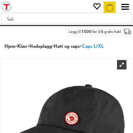
Legg til
1 000
for å få gratis frakt
Hjem
>
Klær
>
Hodeplagg
>
Hatt og caps
>
Caps L/XL