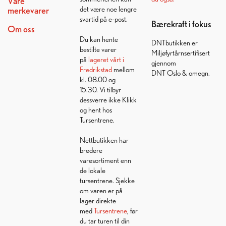
Våre
det være noe lengre
merkevarer
svartid på e-post.
Bærekraft i fokus
Om oss
Du kan hente
DNTbutikken er
bestilte varer
Miljøfyrtårnsertifisert
på
lageret vårt i
gjennom
Fredrikstad
mellom
DNT Oslo & omegn.
kl. 08.00 og
15.30. Vi tilbyr
dessverre ikke Klikk
og hent hos
Tursentrene.
Nettbutikken har
bredere
varesortiment enn
de lokale
tursentrene. Sjekke
om varen er på
lager direkte
med
Tursentrene
, før
du tar turen til din