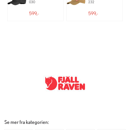
030
232
599,-
599,-
Se mer fra kategorien: