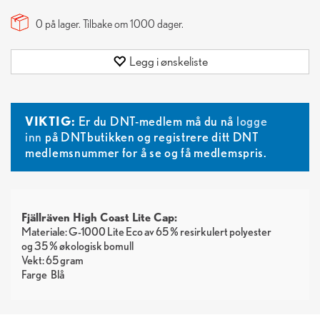
0 på lager. Tilbake om
1000
dager.
Legg i ønskeliste
VIKTIG:
Er du DNT-medlem må du nå
logge
inn
på DNTbutikken og registrere ditt DNT
medlemsnummer for å se og få medlemspris.
Fjällräven High Coast Lite Cap:
Materiale: G-1000 Lite Eco av 65 % resirkulert polyester
og 35 % økologisk bomull
Vekt: 65 gram
Farge
Blå