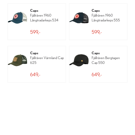
Caps
Caps
Fjällräven 1960
Fjällräven 1960
Långtradarkeps 534
Långtradarkeps 555
599,-
599,-
Caps
Caps
Fjällräven Värmland Cap
Fjällräven Bergtagen
625
Cap 550
649,-
649,-