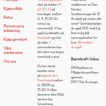
eller på telefon
67
medlemmer av Den
Kjøpsvilkår
22 33 33
på
Norske
hverdager mellom
Turistforeningen får 15
Retur
kl. 9–15 (10–12 i
% rabatt på nesten alle
romjul og
varer? Samtidig hjelper
Personverns
sommertid). Vi har
du også DNT med å gi
erklæring
også kundestøtte på
flest mulig folk
Facebook
og chat
naturopplevelser for
Kjøp gavekort
på siden. I
livet.
Bli medlem
sommerferien kan
du også!
Våre
det være noe lengre
merkevarer
svartid på e-post.
Bærekraft i fokus
Om oss
Du kan hente
DNTbutikken er
bestilte varer
Miljøfyrtårnsertifisert
på
lageret vårt i
gjennom
Fredrikstad
mellom
DNT Oslo & omegn.
kl. 08.00 og
15.30. Vi tilbyr
dessverre ikke Klikk
og hent hos
Tursentrene.