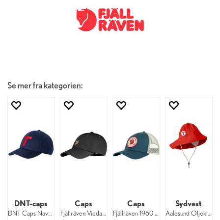
Se mer fra kategorien:
DNT-caps
Caps
Caps
Sydvest
DNT Caps Navy DNT
Fjällräven Vidda Cap 030
Fjällräven 1960 Långtradarkeps 534
Aalesund Oljeklede Sonja 800 DNT