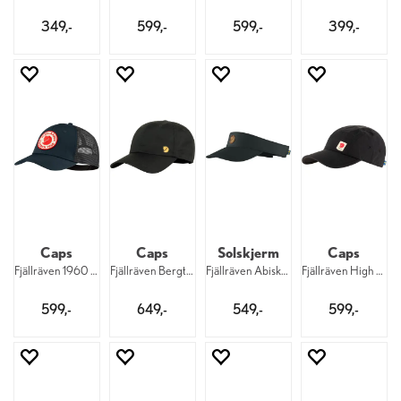
349,-
599,-
599,-
399,-
Caps
Caps
Solskjerm
Caps
Fjällräven 1960 Långtradarkeps 555
Fjällräven Bergtagen Cap 550
Fjällräven Abisko Visor Cap 550
Fjällräven High Coast Wind Cap 550
599,-
649,-
549,-
599,-