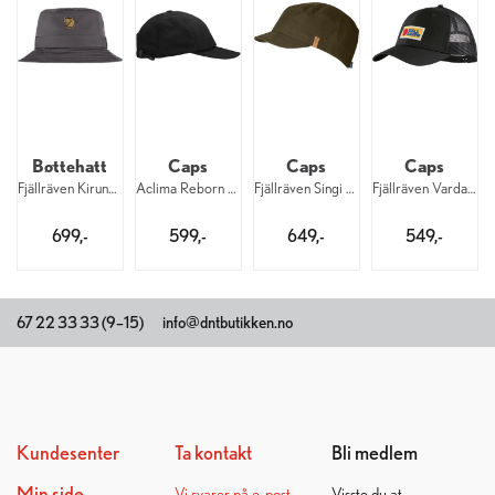
Bøttehatt
Caps
Caps
Caps
Fjällräven Kiruna Hat 030
Aclima Reborn Caps 276
Fjällräven Singi Trekking Cap 633
Fjällräven Vardag Långtradarkeps 550
699,-
599,-
649,-
549,-
67 22 33 33 (9–15)
info@dntbutikken.no
Kundesenter
Ta kontakt
Bli medlem
Min side
Vi svarer på
e-post
Visste du at