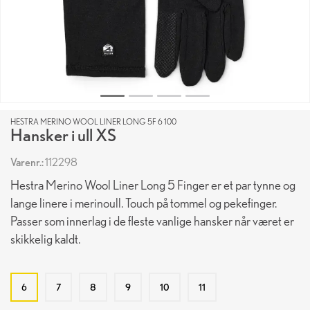
HESTRA MERINO WOOL LINER LONG 5F 6 100
Hansker i ull XS
Varenr.:
112298
Hestra Merino Wool Liner Long 5 Finger er et par tynne og
lange linere i merinoull. Touch på tommel og pekefinger.
Passer som innerlag i de fleste vanlige hansker når været er
skikkelig kaldt.
6
7
8
9
10
11