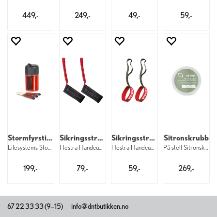
449,-
249,-
49,-
59,-
Stormfyrstikker
Sikringsstropper brede
Sikringsstropper til barn
Sitronskrubb
Lifesystems Stormproof Matches
Hestra Handcuff 35 mm W 5–9
Hestra Handcuff 17 mm Baby 1–3
På stell Sitronskrubb 180 g
199,-
79,-
59,-
269,-
67 22 33 33 (9–15)
info@dntbutikken.no