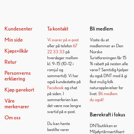
Kundesenter
Ta kontakt
Bli medlem
Min side
Vi svarer på
e-post
Visste du at
eller på telefon
67
medlemmer av Den
Kjøpsvilkår
22 33 33
på
Norske
hverdager mellom
Turistforeningen får 15
Retur
kl. 9–15 (10–12 i
% rabatt på nesten alle
romjul og
varer? Samtidig hjelper
Personverns
sommertid). Vi har
du også DNT med å gi
erklæring
også kundestøtte på
flest mulig folk
Facebook
og chat
naturopplevelser for
Kjøp gavekort
på siden. I
livet.
Bli medlem
sommerferien kan
du også!
Våre
det være noe lengre
merkevarer
svartid på e-post.
Bærekraft i fokus
Om oss
Du kan hente
DNTbutikken er
bestilte varer
Miljøfyrtårnsertifisert