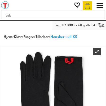
Legg til
1 000
for å få gratis frakt
Hjem
>
Klær
>
Fingre
>
Tilbehør
>
Hansker i ull XS