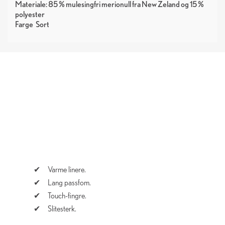
Materiale: 85 % mulesingfri merionull fra New Zeland og 15 %
polyester
Farge
Sort
Varme linere.
Lang passfom.
Touch-fingre.
Slitesterk.