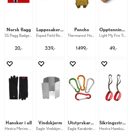
Norsk flagg
Lappesaker til Exped
Poncho
Opptenningspinne
SS Flagg Badge Norge
Exped Field Repair Kit
Thermarest Honcho Poncho Wheat
Light My Fire Tinder-on-a-Rope
20,-
339,-
1 499,-
49,-
Hansker i ull
Vindskjerm
Utstyrskarabiner (4 pk.)
Sikringsstropper til barn
Hestra Merino Wool Liner Long 5F 100
Eagle Vindskjerm Grey
Eagle Karabinkroker 4 pk.
Hestra Handcuff 17 mm Jr 3–7