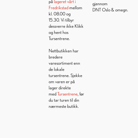
på
lageret vårt i
gjennom
Fredrikstad
mellom
DNT Oslo & omegn.
kl. 08.00 og
15.30. Vi tilbyr
dessverre ikke Klikk
og hent hos
Tursentrene.
Nettbutikken har
bredere
varesortiment enn
de lokale
tursentrene. Sjekke
om varen er på
lager direkte
med
Tursentrene
, før
du tar turen til din
nærmeste butikk.