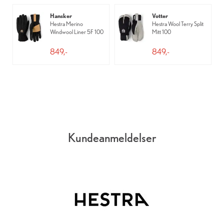
Hansker
Votter
Hestra Merino
Hestra Wool Terry Split
Windwool Liner 5F 100
Mitt 100
849,-
849,-
Kundeanmeldelser