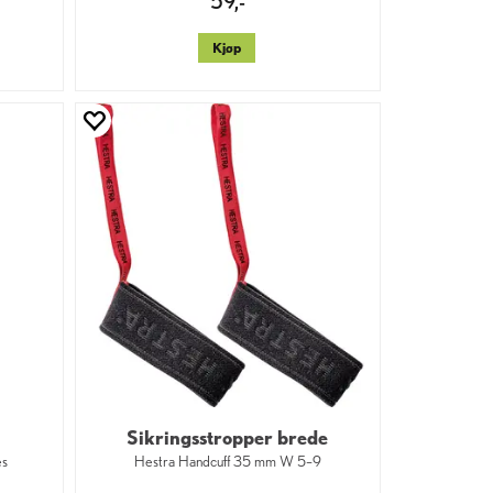
59,-
Kjøp
Sikringsstropper brede
es
Hestra Handcuff 35 mm W 5–9