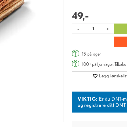
49,-
-
+
15
på lager.
100+
på fjernlager. Tilbak
Legg i ønskelis
VIKTIG:
Er du DNT-m
og registrere ditt DN