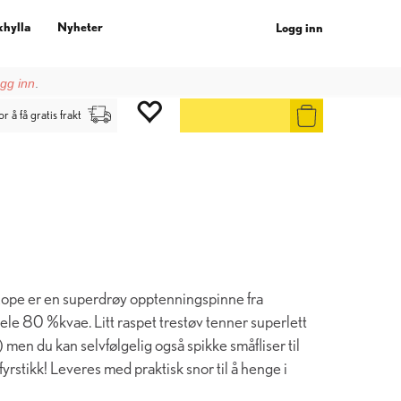
khylla
Nyheter
Logg inn
gg inn
.
or å få gratis frakt
Rope er en superdrøy opptenningspinne fra
e 80 %kvae. Litt raspet trestøv tenner superlett
) men du kan selvfølgelig også spikke småfliser til
yrstikk! Leveres med praktisk snor til å henge i