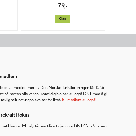
79,-
Kjøp
i medlem
ste du at medlemmer av Den Norske Turistforeningen får 15 %
att på nesten alle varer? Samtidig hjelper du også DNT med å gi
t mulig folk naturopplevelser for livet.
Bli medlem du også!
ekraft i fokus
butikken er Miljøfyrtårnsertifisert gjennom DNT Oslo & omegn.