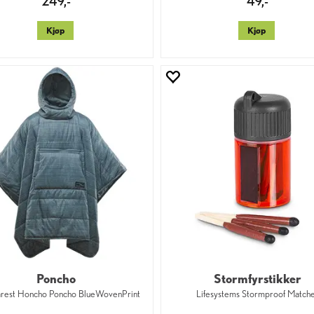
249,-
49,-
Kjøp
Kjøp
Poncho
Stormfyrstikker
rest Honcho Poncho BlueWovenPrint
Lifesystems Stormproof Match