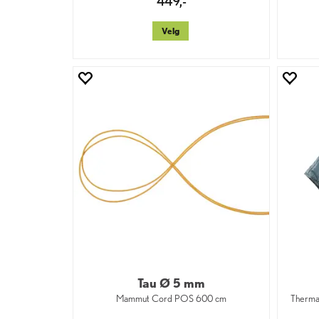
449,-
Velg
Tau Ø 5 mm
Mammut Cord POS 600 cm
Therma