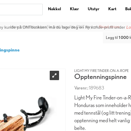
Nøkkel
Klær
Utstyr
Kart
Bo
ny kunde på DNTbutikken, må du lage deg en
Ny kunde
-profil under
Lo
Legg til
1 000
f
ingspinne
LIGHT MY FIRE TINDER-ON-A-ROPE
Opptenningspinne
Varenr.:
189683
Light My Fire Tinder-on-a-
Honduras som inneholder hel
med tennstål (og litt trening
opptenning med helt vanlig f
belte.