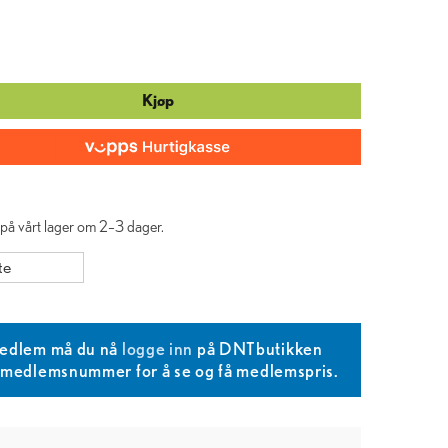
Kjøp
e på vårt lager om 2–3 dager.
te
edlem må du nå
logge inn
på DNTbutikken
T medlemsnummer for å se og få medlemspris.