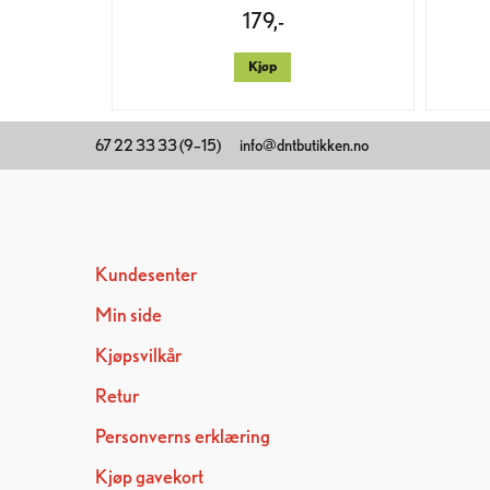
179,-
Kjøp
67 22 33 33 (9–15)
info@dntbutikken.no
Kundesenter
Min side
Kjøpsvilkår
Retur
Personverns erklæring
Kjøp gavekort