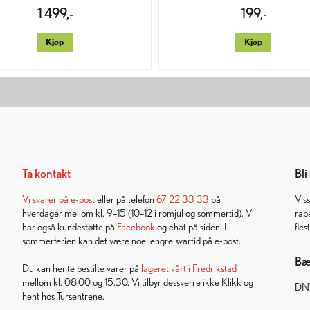
1 499,-
199,-
Kjøp
Kjøp
Ta kontakt
Bl
Vi svarer på
e-post
eller på telefon
67 22 33 33
på
Vis
hverdager mellom kl. 9–15 (10–12 i romjul og sommertid). Vi
rab
har også kundestøtte på
Facebook
og chat på siden. I
fles
sommerferien kan det være noe lengre svartid på e-post.
Bær
Du kan hente bestilte varer på
lageret vårt i Fredrikstad
mellom kl. 08.00 og 15.30. Vi tilbyr dessverre ikke Klikk og
DNT
hent hos Tursentrene.