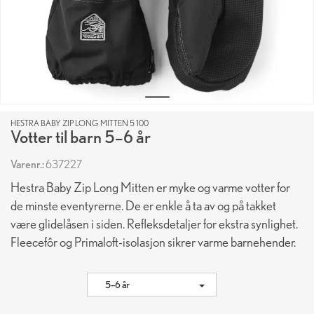
HESTRA BABY ZIP LONG MITTEN 5 100
Votter til barn 5–6 år
Varenr.:
637227
Hestra Baby Zip Long Mitten er myke og varme votter for
de minste eventyrerne. De er enkle å ta av og på takket
være glidelåsen i siden. Refleksdetaljer for ekstra synlighet.
Fleecefôr og Primaloft-isolasjon sikrer varme barnehender.
5–6 år