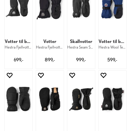
Votter til barn
Votter
Skallvotter
Votter til barn
Hestra Fjellvotten Mitt Jr 100
Hestra Fjellvotten Mitt 100
Hestra Seam Sealed Shell Mitt 100
Hestra Wool Terry Mitt Kid 260
699,-
899,-
999,-
599,-