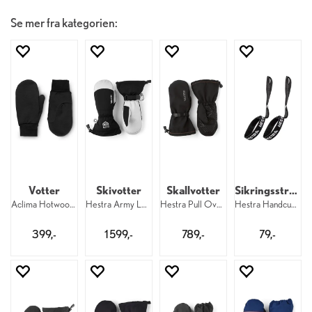
Se mer fra kategorien:
Votter
Skivotter
Skallvotter
Sikringsstropper til dame
Aclima Hotwool Liner Mittens 123
Hestra Army Leather Heli Ski Mitt 100
Hestra Pull Over Mitt 100
Hestra Handcuff 17 mm W 5–9
399,-
1 599,-
789,-
79,-