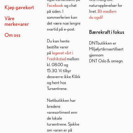
Facebook
og chat
naturopplevelser for
Kjøp gavekort
på siden. I
livet.
Bli medlem
sommerferien kan
du også!
Våre
det være noe lengre
merkevarer
svartid på e-post.
Bærekraft i fokus
Om oss
Du kan hente
DNTbutikken er
bestilte varer
Miljøfyrtårnsertifisert
på
lageret vårt i
gjennom
Fredrikstad
mellom
DNT Oslo & omegn.
kl. 08.00 og
15.30. Vi tilbyr
dessverre ikke Klikk
og hent hos
Tursentrene.
Nettbutikken har
bredere
varesortiment enn
de lokale
tursentrene. Sjekke
om varen er på