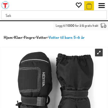
Legg til
1 000
for å få gratis frakt
Hjem
>
Klær
>
Fingre
>
Votter
>
Votter til barn 5–6 år