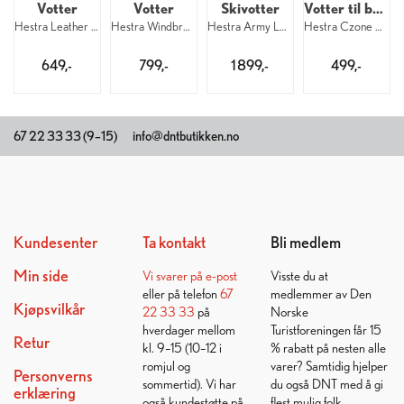
Votter
Votter
Skivotter
Votter til barn
Hestra Leather Box Mitt 100
Hestra Windbreaker Pull Over Mitt 100
Hestra Army Leather GTX Mitt 100
Hestra Czone Contact Shell Mitt Kid 100
649,-
799,-
1 899,-
499,-
67 22 33 33 (9–15)
info@dntbutikken.no
Kundesenter
Ta kontakt
Bli medlem
Min side
Vi svarer på
e-post
Visste du at
eller på telefon
67
medlemmer av Den
Kjøpsvilkår
22 33 33
på
Norske
hverdager mellom
Turistforeningen får 15
Retur
kl. 9–15 (10–12 i
% rabatt på nesten alle
romjul og
varer? Samtidig hjelper
Personverns
sommertid). Vi har
du også DNT med å gi
erklæring
også kundestøtte på
flest mulig folk