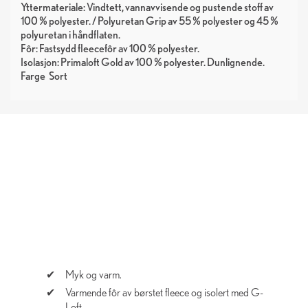
Yttermateriale: Vindtett, vannavvisende og pustende stoff av
100 % polyester. / Polyuretan Grip av 55 % polyester og 45 %
polyuretan i håndflaten.
Fôr: Fastsydd fleecefôr av 100 % polyester.
Isolasjon: Primaloft Gold av 100 % polyester. Dunlignende.
Farge
Sort
Myk og varm.
Varmende fôr av børstet fleece og isolert med G-
Loft.