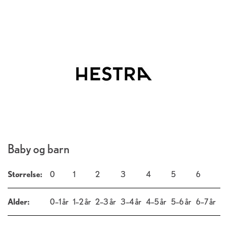
Baby og barn
Størrelse:
0
1
2
3
4
5
6
Alder:
0–1 år
1–2 år
2–3 år
3–4 år
4–5 år
5–6 år
6–7 år