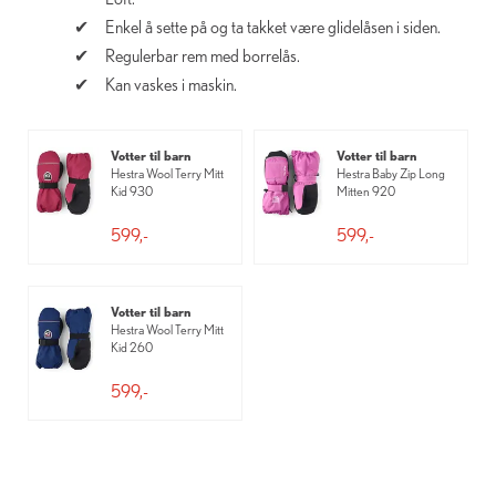
Enkel å sette på og ta takket være glidelåsen i siden.
Regulerbar rem med borrelås.
Kan vaskes i maskin.
Votter til barn
Votter til barn
Hestra Wool Terry Mitt
Hestra Baby Zip Long
Kid 930
Mitten 920
599,-
599,-
Votter til barn
Hestra Wool Terry Mitt
Kid 260
599,-