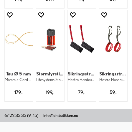
Tau Ø 5 mm
Stormfyrstikker
Sikringsstropper brede
Sikringsstropper til barn
Mammut Cord POS 600 cm
Lifesystems Stormproof Matches
Hestra Handcuff 35 mm W 5–9
Hestra Handcuff 17 mm Baby 1–3
179,-
199,-
79,-
59,-
67 22 33 33 (9–15)
info@dntbutikken.no