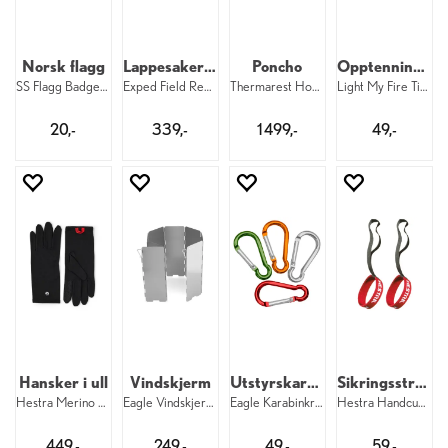
Norsk flagg
Lappesaker til Exped
Poncho
Opptenningspinne
SS Flagg Badge Norge
Exped Field Repair Kit
Thermarest Honcho Poncho Wheat
Light My Fire Tinder-on-a-Rope
20,-
339,-
1 499,-
49,-
Hansker i ull
Vindskjerm
Utstyrskarabiner (4 pk.)
Sikringsstropper til barn
Hestra Merino Wool Liner Long 5F 100
Eagle Vindskjerm Grey
Eagle Karabinkroker 4 pk.
Hestra Handcuff 17 mm Jr 3–7
449,-
249,-
49,-
59,-