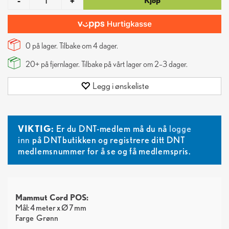
Kjøp
-
+
0 på lager. Tilbake om
4
dager.
20+
på fjernlager. Tilbake på vårt lager om 2–3 dager.
Legg i ønskeliste
VIKTIG:
Er du DNT-medlem må du nå
logge
inn
på DNTbutikken og registrere ditt DNT
medlemsnummer for å se og få medlemspris.
Mammut Cord POS:
Mål: 4 meter x Ø 7 mm
Farge
Grønn