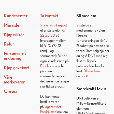
Kundesenter
Ta kontakt
Bli medlem
Min side
Vi svarer på
e-post
Visste du at
eller på telefon
67
medlemmer av Den
Kjøpsvilkår
22 33 33
på
Norske
hverdager mellom
Turistforeningen får 15
Retur
kl. 9–15 (10–12 i
% rabatt på nesten alle
romjul og
varer? Samtidig hjelper
Personverns
sommertid). Vi har
du også DNT med å gi
erklæring
også kundestøtte på
flest mulig folk
Facebook
og chat
naturopplevelser for
Kjøp gavekort
på siden. I
livet.
Bli medlem
sommerferien kan
du også!
Våre
det være noe lengre
merkevarer
svartid på e-post.
Bærekraft i fokus
Om oss
Du kan hente
DNTbutikken er
bestilte varer
Miljøfyrtårnsertifisert
på
lageret vårt i
gjennom
Fredrikstad
mellom
DNT Oslo & omegn.