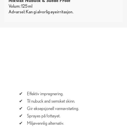
Nikwax Nubuck & Suede Proof
Volum: 125 ml
Advarsel: Kan gi alvorlig øyeirritasjon.
Effektiv impregnering.
Til nubuck and semsket skinn.
Gir eksepsjonell vannavstøting.
Sprayes på fottøyet.
Miljøvennlig alternativ.