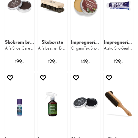
Skokrem brun
Skobørste
Impregnering for sko
Impregnering for sko
Alfa Shoe Care Polish 0202
Alfa Leather Brush 0201
OrganoTex ShoeCare Leather Wax 100 ml
Atsko Sno-Seal Beeswax Tube
199,-
129,-
149,-
129,-