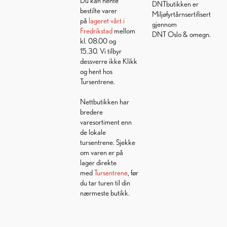
Du kan hente
DNTbutikken er
bestilte varer
Miljøfyrtårnsertifisert
på
lageret vårt i
gjennom
Fredrikstad
mellom
DNT Oslo & omegn.
kl. 08.00 og
15.30. Vi tilbyr
dessverre ikke Klikk
og hent hos
Tursentrene.
Nettbutikken har
bredere
varesortiment enn
de lokale
tursentrene. Sjekke
om varen er på
lager direkte
med
Tursentrene
, før
du tar turen til din
nærmeste butikk.