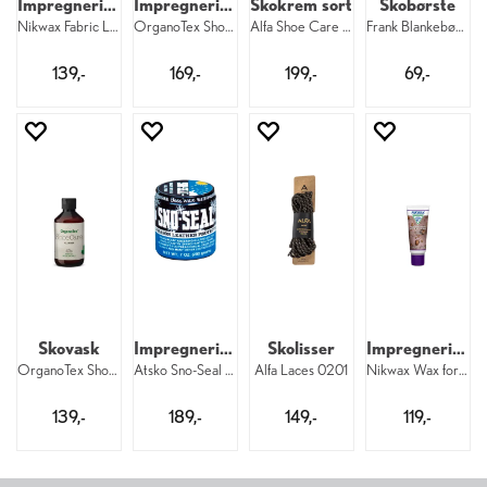
Impregnering for sko
Impregnering for sko
Skokrem sort
Skobørste
Nikwax Fabric Leather Proof Spray 125 ml
OrganoTex ShoeCare Waterproofing 300 ml
Alfa Shoe Care Polish 1100
Frank Blankebørste med påsmører
139,-
169,-
199,-
69,-
Skovask
Impregnering for sko
Skolisser
Impregnering til glatt lær
OrganoTex ShoeCare Cleaner 300 ml
Atsko Sno-Seal Beeswax
Alfa Laces 0201
Nikwax Wax for Leather 100 ml
139,-
189,-
149,-
119,-