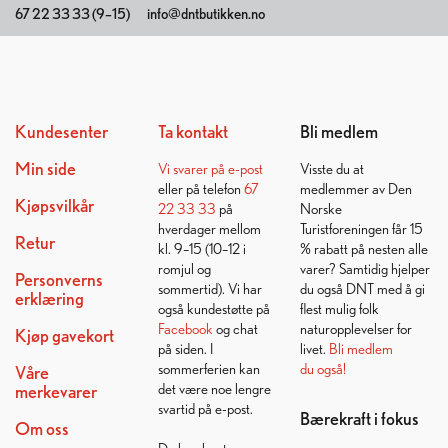
67 22 33 33 (9–15)
info@dntbutikken.no
Kundesenter
Ta kontakt
Bli medlem
Min side
Vi svarer på
e-post
Visste du at
eller på telefon
67
medlemmer av Den
Kjøpsvilkår
22 33 33
på
Norske
hverdager mellom
Turistforeningen får 15
Retur
kl. 9–15 (10–12 i
% rabatt på nesten alle
romjul og
varer? Samtidig hjelper
Personverns
sommertid). Vi har
du også DNT med å gi
erklæring
også kundestøtte på
flest mulig folk
Facebook
og chat
naturopplevelser for
Kjøp gavekort
på siden. I
livet.
Bli medlem
sommerferien kan
du også!
Våre
det være noe lengre
merkevarer
svartid på e-post.
Bærekraft i fokus
Om oss