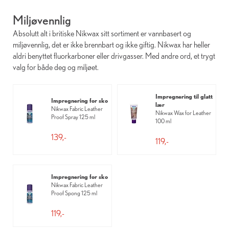
Miljøvennlig
Absolutt alt i britiske Nikwax sitt sortiment er vannbasert og
miljøvennlig, det er ikke brennbart og ikke giftig. Nikwax har heller
aldri benyttet fluorkarboner eller drivgasser. Med andre ord, et trygt
valg for både deg og miljøet.
Impregnering til glatt
Impregnering for sko
lær
Nikwax Fabric Leather
Nikwax Wax for Leather
Proof Spray 125 ml
100 ml
139,-
119,-
Impregnering for sko
Nikwax Fabric Leather
Proof Spong 125 ml
119,-