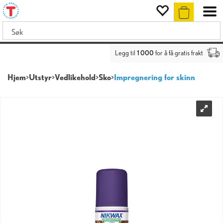
Legg til
1 000
for å få gratis frakt
Hjem
>
Utstyr
>
Vedlikehold
>
Sko
>
Impregnering for skinn