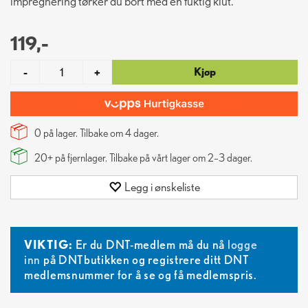
impregnering tørker du bort med en fuktig klut.
119,-
Kjøp
-
+
0 på lager. Tilbake om
4
dager.
20+
på fjernlager. Tilbake på vårt lager om 2–3 dager.
Legg i ønskeliste
VIKTIG:
Er du DNT-medlem må du nå
logge
inn
på DNTbutikken og registrere ditt DNT
medlemsnummer for å se og få medlemspris.