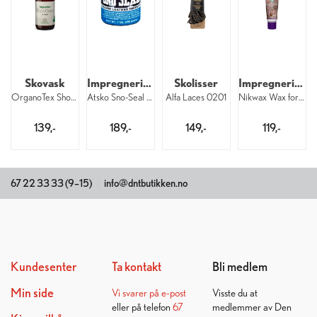
Skovask
Impregnering for sko
Skolisser
Impregnering til glatt lær
OrganoTex ShoeCare Cleaner 300 ml
Atsko Sno-Seal Beeswax
Alfa Laces 0201
Nikwax Wax for Leather 100 ml
139,-
189,-
149,-
119,-
67 22 33 33 (9–15)
info@dntbutikken.no
Kundesenter
Ta kontakt
Bli medlem
Min side
Vi svarer på
e-post
Visste du at
eller på telefon
67
medlemmer av Den