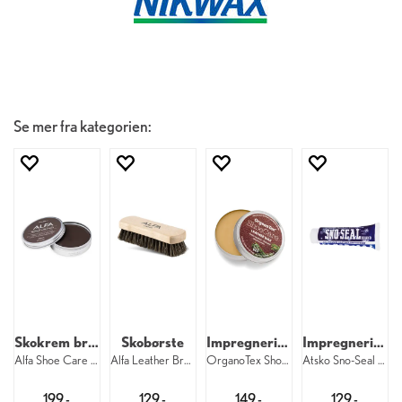
Se mer fra kategorien:
Skokrem brun
Skobørste
Impregnering for sko
Impregnering for sko
Alfa Shoe Care Polish 0202
Alfa Leather Brush 0201
OrganoTex ShoeCare Leather Wax 100 ml
Atsko Sno-Seal Beeswax Tube
199,-
129,-
149,-
129,-