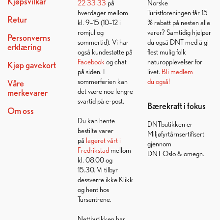
Kjøpsvilkår
22 33 33
på
Norske
hverdager mellom
Turistforeningen får 15
Retur
kl. 9–15 (10–12 i
% rabatt på nesten alle
romjul og
varer? Samtidig hjelper
Personverns
sommertid). Vi har
du også DNT med å gi
erklæring
også kundestøtte på
flest mulig folk
Facebook
og chat
naturopplevelser for
Kjøp gavekort
på siden. I
livet.
Bli medlem
sommerferien kan
du også!
Våre
det være noe lengre
merkevarer
svartid på e-post.
Bærekraft i fokus
Om oss
Du kan hente
DNTbutikken er
bestilte varer
Miljøfyrtårnsertifisert
på
lageret vårt i
gjennom
Fredrikstad
mellom
DNT Oslo & omegn.
kl. 08.00 og
15.30. Vi tilbyr
dessverre ikke Klikk
og hent hos
Tursentrene.
Nettbutikken har