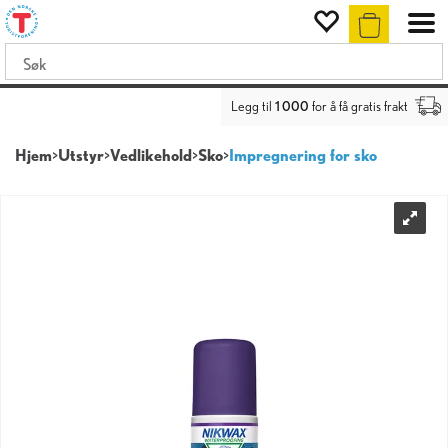
Legg til
1 000
for å få gratis frakt
Hjem
>
Utstyr
>
Vedlikehold
>
Sko
>
Impregnering for sko