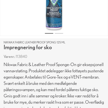
NIKWAX FABRIC LEATHER PROOF SPONG 125 ML
Impregnering for sko
Varenr.:
113840
Nikwax Fabric & Leather Proof Sponge-On gir eksepsjonell
vannavstøting. Produktet ødelegger ikke fottøyets pustende
egenskaper. Anbefales til Gore-Tex og eVENT-membran.
Svært enkelt å bruke med den medfølgende
påføringssvampen, og kan med fordel påføres fuktige sko.
Gnis godt inn i alle sømmer og kroker. Ikke vær redd for å
bruke for mye, du merker raskt hva som er passe. Overflødig