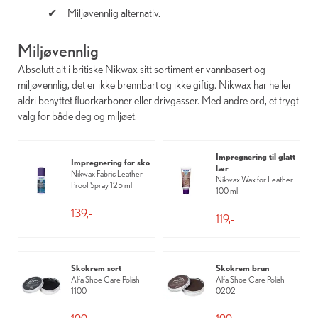
Miljøvennlig alternativ.
Miljøvennlig
Absolutt alt i britiske Nikwax sitt sortiment er vannbasert og
miljøvennlig, det er ikke brennbart og ikke giftig. Nikwax har heller
aldri benyttet fluorkarboner eller drivgasser. Med andre ord, et trygt
valg for både deg og miljøet.
Impregnering til glatt
Impregnering for sko
lær
Nikwax Fabric Leather
Nikwax Wax for Leather
Proof Spray 125 ml
100 ml
139,-
119,-
Skokrem sort
Skokrem brun
Alfa Shoe Care Polish
Alfa Shoe Care Polish
1100
0202