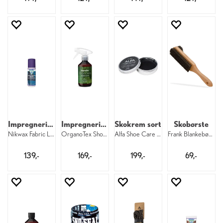
Impregnering for sko
Impregnering for sko
Skokrem sort
Skobørste
Nikwax Fabric Leather Proof Spray 125 ml
OrganoTex ShoeCare Waterproofing 300 ml
Alfa Shoe Care Polish 1100
Frank Blankebørste med påsmører
139,-
169,-
199,-
69,-