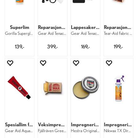
Superlim
Reparasjonssett
Lappesaker til Gore-Tex
Reparasjonsfolie
Gorilla Superglue 15g
Gear Aid Tenacious Tape Camp Repair Kit
Gear Aid Tenacious Gore-Tex Fabric Patch
Tear-Aid Fabric Repair Kit Type A
139,-
399,-
169,-
199,-
Spesiallim for neopren
Voksimpregnering
Impregnering til lær
Impregnering for membran
Gear Aid Aquasure Neo Black Witch 28 ml
Fjällräven Greenland Wax 90 gram
Hestra Original Leather Balm
Nikwax TX Direct Spray-On 300 ml