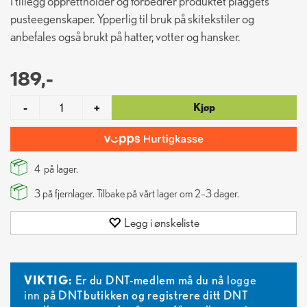
I tillegg opprettholder og forbedrer produktet plaggets
pusteegenskaper. Ypperlig til bruk på skitekstiler og
anbefales også brukt på hatter, votter og hansker.
189,-
Kjøp
-
+
4
på lager.
3
på fjernlager. Tilbake på vårt lager om 2–3 dager.
Legg i ønskeliste
VIKTIG:
Er du DNT-medlem må du nå
logge
inn
på DNTbutikken og registrere ditt DNT