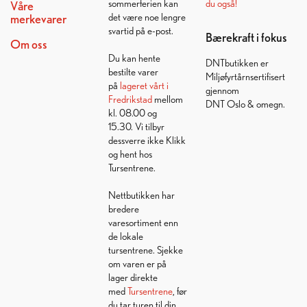
sommerferien kan
du også!
Våre
det være noe lengre
merkevarer
svartid på e-post.
Bærekraft i fokus
Om oss
Du kan hente
DNTbutikken er
bestilte varer
Miljøfyrtårnsertifisert
på
lageret vårt i
gjennom
Fredrikstad
mellom
DNT Oslo & omegn.
kl. 08.00 og
15.30. Vi tilbyr
dessverre ikke Klikk
og hent hos
Tursentrene.
Nettbutikken har
bredere
varesortiment enn
de lokale
tursentrene. Sjekke
om varen er på
lager direkte
med
Tursentrene
, før
du tar turen til din