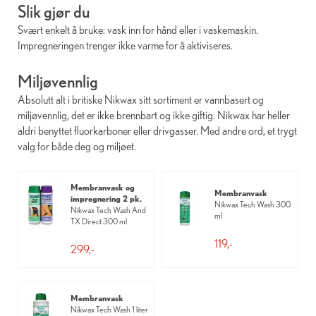
Slik gjør du
Svært enkelt å bruke: vask inn for hånd eller i vaskemaskin.
Impregneringen trenger ikke varme for å aktiviseres.
Miljøvennlig
Absolutt alt i britiske Nikwax sitt sortiment er vannbasert og
miljøvennlig, det er ikke brennbart og ikke giftig. Nikwax har heller
aldri benyttet fluorkarboner eller drivgasser. Med andre ord, et trygt
valg for både deg og miljøet.
Membranvask og
Membranvask
impregnering 2 pk.
Nikwax Tech Wash 300
Nikwax Tech Wash And
ml
TX Direct 300 ml
119,-
299,-
Membranvask
Nikwax Tech Wash 1 liter