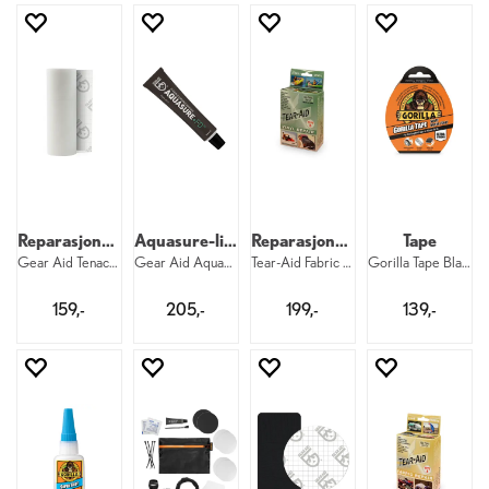
Reparasjonstape
Aquasure-lim
Reparasjonsfolie for vinyl
Tape
Gear Aid Tenacious Repair Tape
Gear Aid Aquasure FD Repair 28 ml
Tear-Aid Fabric Repair Kit Type B
Gorilla Tape Black 11 m
159,-
205,-
199,-
139,-