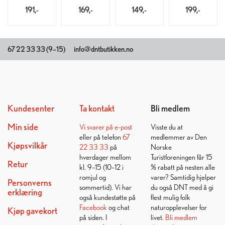
191,-
169,-
149,-
199,-
67 22 33 33 (9–15)
info@dntbutikken.no
Kundesenter
Ta kontakt
Bli medlem
Min side
Vi svarer på
e-post
Visste du at
eller på telefon
67
medlemmer av Den
Kjøpsvilkår
22 33 33
på
Norske
hverdager mellom
Turistforeningen får 15
Retur
kl. 9–15 (10–12 i
% rabatt på nesten alle
romjul og
varer? Samtidig hjelper
Personverns
sommertid). Vi har
du også DNT med å gi
erklæring
også kundestøtte på
flest mulig folk
Facebook
og chat
naturopplevelser for
Kjøp gavekort
på siden. I
livet.
Bli medlem