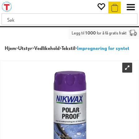
Legg til
1 000
for å få gratis frakt
Hjem
>
Utstyr
>
Vedlikehold
>
Tekstil
>
Impregnering for syntet