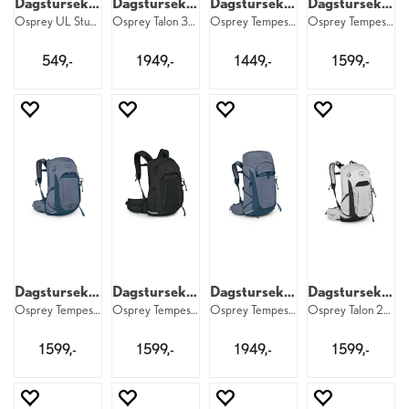
Dagstursekk 18 liter
Dagstursekk til herre
Dagstursekk til dame
Dagstursekk til dame
Osprey UL Stuff Pack 18 001
Osprey Talon 33 M 1084
Osprey Tempest 11 W 1091
Osprey Tempest 22 W 1083
549,-
1 949,-
1 449,-
1 599,-
Dagstursekk til dame
Dagstursekk til dame
Dagstursekk til dame
Dagstursekk til herre
Osprey Tempest 22 W 1092
Osprey Tempest 22 EF W 1083
Osprey Tempest 33 W 1092
Osprey Talon 22 M 1083
1 599,-
1 599,-
1 949,-
1 599,-