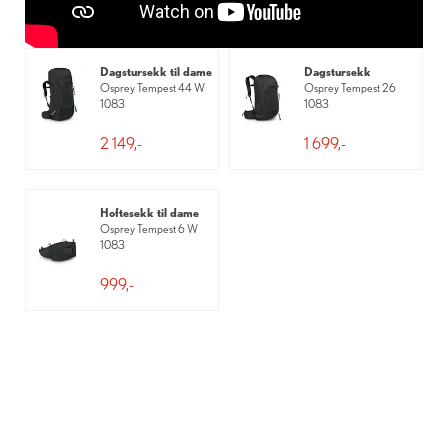
Dagstursekk til dame
Dagstursekk
Osprey Tempest 44 W
Osprey Tempest 26
1083
1083
2 149,-
1 699,-
Hoftesekk til dame
Osprey Tempest 6 W
1083
999,-