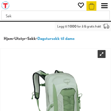
Legg til
1 000
for å få gratis frakt
Hjem
>
Utstyr
>
Sekk
>
Dagstursekk til dame