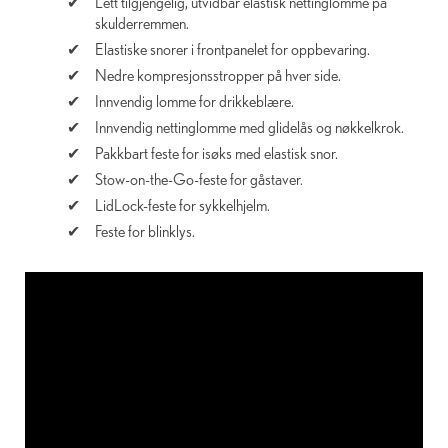
Lett tilgjengelig, utvidbar elastisk nettinglomme på
skulderremmen.
Elastiske snorer i frontpanelet for oppbevaring.
Nedre kompresjonsstropper på hver side.
Innvendig lomme for drikkeblære.
Innvendig nettinglomme med glidelås og nøkkelkrok.
Pakkbart feste for isøks med elastisk snor.
Stow-on-the-Go-feste for gåstaver.
LidLock-feste for sykkelhjelm.
Feste for blinklys.