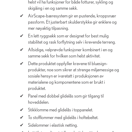
helst vil ha funksjoner for både fotturer, sykling og
skigåing i en og samme sekk.
AirScape-bæresystem gir en pustende, kroppsnær
passform. Et justerbart skulderstykke gir enklere og
mer nøyaktig tilpasning.
En lett ryggsekk som er designet for best mulig
stabilitet og rask forflytning selv i krevende terreng.
Allsidige, velprøvde funksjoner kombinert i en og
samme sekk for hvilken som helst aktivitet.
Dette produktet oppfyller kravene til bluesign-
produkter, noe som sikrer at strenge miljømessige og
sosiale hensyn er ivaretatt i produksjonen av
materialene og komponentene som er brukt i
produktet.
Panel med dobbel glidelås som gir tilgang til
hoveddelen.
Stikklomme med glidelås i toppanelet.
To stofflommer med glidelås i hoftebeltet.
Sidelommer i elastisk netting.