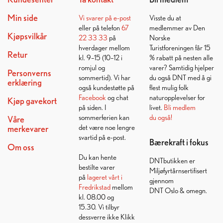
Min side
Vi svarer på
e-post
Visste du at
eller på telefon
67
medlemmer av Den
Kjøpsvilkår
22 33 33
på
Norske
hverdager mellom
Turistforeningen får 15
Retur
kl. 9–15 (10–12 i
% rabatt på nesten alle
romjul og
varer? Samtidig hjelper
Personverns
sommertid). Vi har
du også DNT med å gi
erklæring
også kundestøtte på
flest mulig folk
Facebook
og chat
naturopplevelser for
Kjøp gavekort
på siden. I
livet.
Bli medlem
sommerferien kan
du også!
Våre
det være noe lengre
merkevarer
svartid på e-post.
Bærekraft i fokus
Om oss
Du kan hente
DNTbutikken er
bestilte varer
Miljøfyrtårnsertifisert
på
lageret vårt i
gjennom
Fredrikstad
mellom
DNT Oslo & omegn.
kl. 08.00 og
15.30. Vi tilbyr
dessverre ikke Klikk