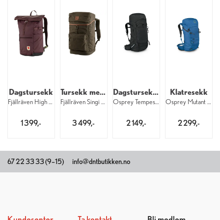
Dagstursekk
Tursekk med stol
Dagstursekk til dame
Klatresekk
Fjällräven High Coast Foldsack 24 424
Fjällräven Singi Stubben 27 liter 633
Osprey Tempest 44 W 1083
Osprey Mutant 38 1108
1 399,-
3 499,-
2 149,-
2 299,-
67 22 33 33 (9–15)
info@dntbutikken.no
Kundesenter
Ta kontakt
Bli medlem