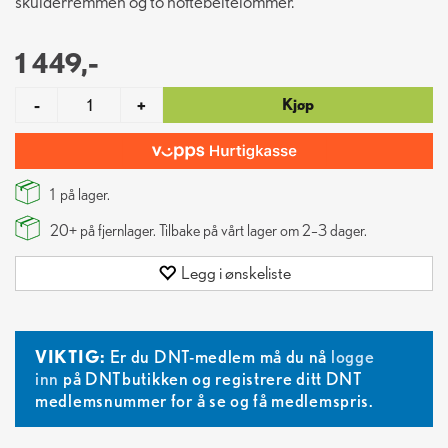
skulderremmen og to hoftebeltelommer.
1 449,-
Kjøp
-
+
1
på lager.
20+
på fjernlager. Tilbake på vårt lager om 2–3 dager.
Legg i ønskeliste
VIKTIG:
Er du DNT-medlem må du nå
logge
inn
på DNTbutikken og registrere ditt DNT
medlemsnummer for å se og få medlemspris.