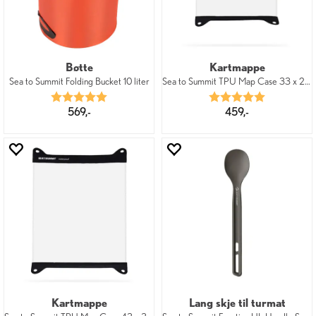
Bøtte
Kartmappe
Sea to Summit Folding Bucket 10 liter
Sea to Summit TPU Map Case 33 x 28 cm
Karakter:
5.0 av 5 mulige
Karakter:
5.0 av 5 mu
569,-
459,-
Kartmappe
Lang skje til turmat