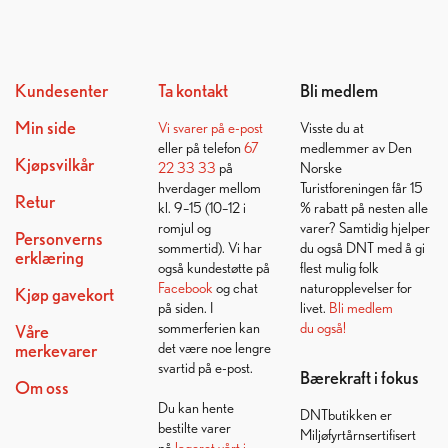
Kundesenter
Ta kontakt
Bli medlem
Min side
Vi svarer på
e-post
Visste du at
eller på telefon
67
medlemmer av Den
Kjøpsvilkår
22 33 33
på
Norske
hverdager mellom
Turistforeningen får 15
Retur
kl. 9–15 (10–12 i
% rabatt på nesten alle
romjul og
varer? Samtidig hjelper
Personverns
sommertid). Vi har
du også DNT med å gi
erklæring
også kundestøtte på
flest mulig folk
Facebook
og chat
naturopplevelser for
Kjøp gavekort
på siden. I
livet.
Bli medlem
sommerferien kan
du også!
Våre
det være noe lengre
merkevarer
svartid på e-post.
Bærekraft i fokus
Om oss
Du kan hente
DNTbutikken er
bestilte varer
Miljøfyrtårnsertifisert
på
lageret vårt i