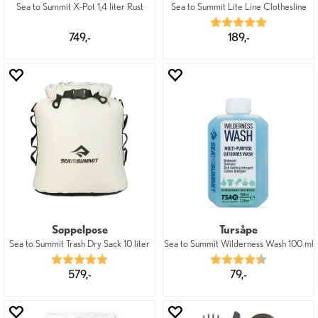
Sea to Summit X-Pot 1,4 liter Rust
Sea to Summit Lite Line Clothesline
Karakter:
5.0 av 5 mu
749,-
189,-
Søppelpose
Tursåpe
Sea to Summit Trash Dry Sack 10 liter
Sea to Summit Wilderness Wash 100 ml
Karakter:
5.0 av 5 mulige
Karakter:
4.8 av 5 mu
579,-
79,-