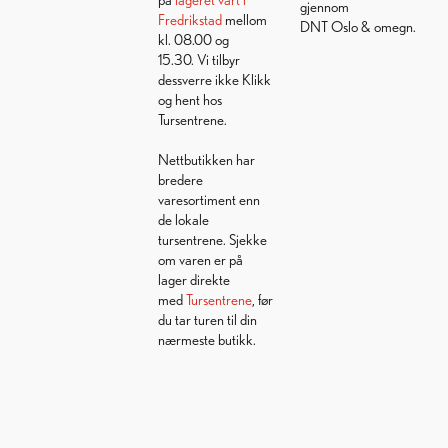
gjennom
Fredrikstad
mellom
DNT Oslo & omegn.
kl. 08.00 og
15.30. Vi tilbyr
dessverre ikke Klikk
og hent hos
Tursentrene.
Nettbutikken har
bredere
varesortiment enn
de lokale
tursentrene. Sjekke
om varen er på
lager direkte
med
Tursentrene
, før
du tar turen til din
nærmeste butikk.