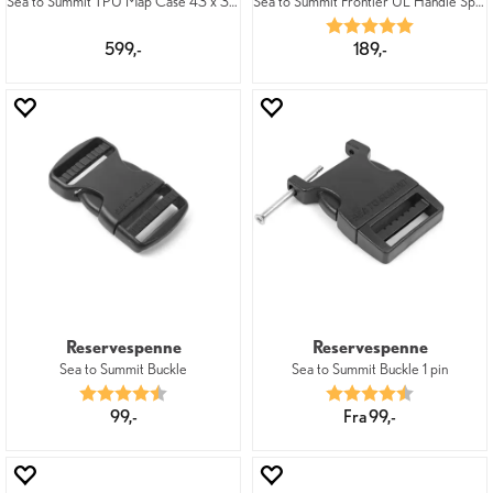
Sea to Summit TPU Map Case 43 x 33 cm
Sea to Summit Frontier UL Handle Spoon
Karakter:
5.0 av 5 mu
599,-
189,-
Reservespenne
Reservespenne
Sea to Summit Buckle
Sea to Summit Buckle 1 pin
Karakter:
4.8 av 5 mulige
Karakter:
4.6 av 5 mu
99,-
Fra 99,-