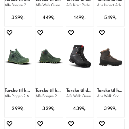
Alfa Bregne 2 APS GTX W 8860
Alfa Walk Queen Pro APS GTX W 8030
Alfa Kratt Perform GTX Jr 2000
Alfa Impact Adv 2 GTX M 2220
3 299,-
4 499,-
1 499,-
5 499,-
Tursko til herre
Tursko til herre
Tursko til dame
Tursko til herre
Alfa Piggen 2 APS GTX M 8860
Alfa Bregne 2 APS GTX M 8860
Alfa Walk Queen Air APS GTX W 1100
Alfa Walk King Advanced GTX M 2000
2 999,-
3 299,-
4 399,-
3 999,-