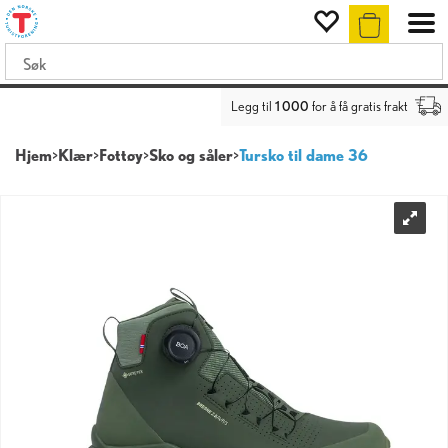
Legg til
1 000
for å få gratis frakt
Hjem
>
Klær
>
Fottøy
>
Sko og såler
>
Tursko til dame 36