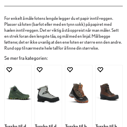
For enkelt å måle fotens lengde legger du et papir inntil veggen.
Plasser så foten (barfot eller med en tynn sokk) på papiret med
hælen inntil veggen. Det er viktig å stå oppreist når man måler. Sett
en strek foran den lengste tåa, og mål med en linjal. Mål begge
føttene; det er ikke uvanlig at den ene foten er større enn den andre.
Rund opp til nærmeste hele tall for å finne din størrelse.
Se mer fra kategorien:
Tursko til dame
Tursko til dame
Tursko til barn
Tursko til herre