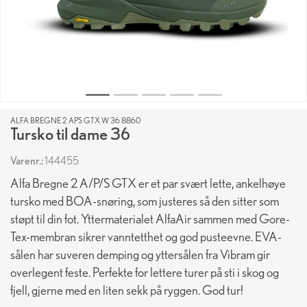
ALFA BREGNE 2 APS GTX W 36 8860
Tursko til dame 36
Varenr.:
144455
Alfa Bregne 2 A/P/S GTX er et par svært lette, ankelhøye
tursko med BOA-snøring, som justeres så den sitter som
støpt til din fot. Yttermaterialet AlfaAir sammen med Gore-
Tex-membran sikrer vanntetthet og god pusteevne. EVA-
sålen har suveren demping og yttersålen fra Vibram gir
overlegent feste. Perfekte for lettere turer på sti i skog og
fjell, gjerne med en liten sekk på ryggen. God tur!