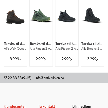
Tursko til dame
Tursko til dame
Tursko til herre
Tursko til dame
Alfa Walk Queen Advanced GTX W 2000
Alfa Piggen 2 APS GTX W 8860
Alfa Piggen 2 APS GTX M 1160
Alfa Bregne 2 APS GTX W 1160
3 999,-
2 999,-
2 999,-
3 299,-
67 22 33 33 (9–15)
info@dntbutikken.no
Kundesenter
Ta kontakt
Bli medlem