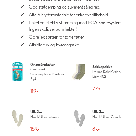
God støtdemping og suverent sålegrep.
Alfa Air-yttermateriale for enkelt vedlikehold.
Enkel og effektiv stramming med BOA-snøresystem.
Ingen skolisser som hekter!
GoreTex sørger for tørre føtter.
Allsidig tur- og hverdagssko.
Gnagsårplaster
Sokkepakke
Compeed
Devold Daily Merino
Gnagsårplaster Medium
Light 402
5 pk
279,-
119,-
Ullsåler
Ullsåler
Norsk Ullsåle Utmark
Norsk Ullsåle Gråsåle
159,-
87,-