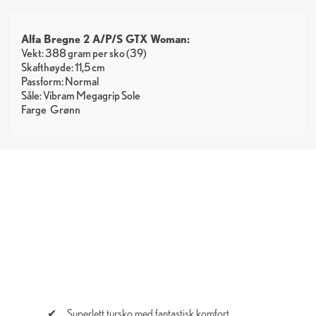
Alfa Bregne 2 A/P/S GTX Woman:
Vekt: 388 gram per sko (39)
Skafthøyde: 11,5 cm
Passform: Normal
Såle: Vibram Megagrip Sole
Farge
Grønn
Superlett tursko med fantastisk komfort.