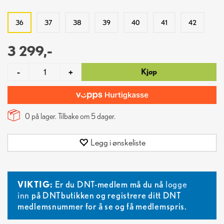
36
37
38
39
40
41
42
3 299,-
Kjøp
-
+
0 på lager. Tilbake om
5
dager.
Legg i ønskeliste
VIKTIG:
Er du DNT-medlem må du nå
logge
inn
på DNTbutikken og registrere ditt DNT
medlemsnummer for å se og få medlemspris.