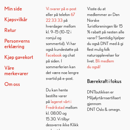
Min side
Vi svarer på
e-post
Visste du at
eller på telefon
67
medlemmer av Den
Kjøpsvilkår
22 33 33
på
Norske
hverdager mellom
Turistforeningen får 15
Retur
kl. 9–15 (10–12 i
% rabatt på nesten alle
romjul og
varer? Samtidig hjelper
Personverns
sommertid). Vi har
du også DNT med å gi
erklæring
også kundestøtte på
flest mulig folk
Facebook
og chat
naturopplevelser for
Kjøp gavekort
på siden. I
livet.
Bli medlem
sommerferien kan
du også!
Våre
det være noe lengre
merkevarer
svartid på e-post.
Bærekraft i fokus
Om oss
Du kan hente
DNTbutikken er
bestilte varer
Miljøfyrtårnsertifisert
på
lageret vårt i
gjennom
Fredrikstad
mellom
DNT Oslo & omegn.
kl. 08.00 og
15.30. Vi tilbyr
dessverre ikke Klikk