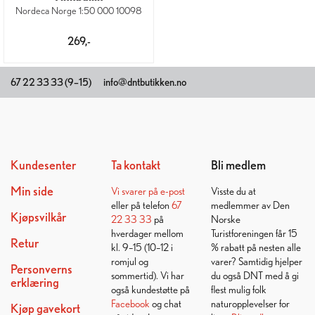
Nordeca Norge 1:50 000 10098
269,-
67 22 33 33 (9–15)
info@dntbutikken.no
Kundesenter
Ta kontakt
Bli medlem
Min side
Vi svarer på
e-post
Visste du at
eller på telefon
67
medlemmer av Den
Kjøpsvilkår
22 33 33
på
Norske
hverdager mellom
Turistforeningen får 15
Retur
kl. 9–15 (10–12 i
% rabatt på nesten alle
romjul og
varer? Samtidig hjelper
Personverns
sommertid). Vi har
du også DNT med å gi
erklæring
også kundestøtte på
flest mulig folk
Facebook
og chat
naturopplevelser for
Kjøp gavekort