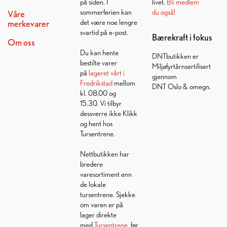
på siden. I
livet.
Bli medlem
sommerferien kan
du også!
Våre
det være noe lengre
merkevarer
svartid på e-post.
Bærekraft i fokus
Om oss
Du kan hente
DNTbutikken er
bestilte varer
Miljøfyrtårnsertifisert
på
lageret vårt i
gjennom
Fredrikstad
mellom
DNT Oslo & omegn.
kl. 08.00 og
15.30. Vi tilbyr
dessverre ikke Klikk
og hent hos
Tursentrene.
Nettbutikken har
bredere
varesortiment enn
de lokale
tursentrene. Sjekke
om varen er på
lager direkte
med
Tursentrene
, før