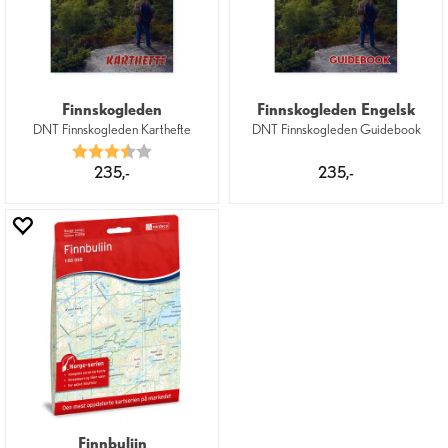
Finnskogleden
Finnskogleden Engelsk
DNT Finnskogleden Karthefte
DNT Finnskogleden Guidebook
Karakter:
3.7 av 5 mulige
235,-
235,-
Finnbuliin