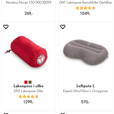
Nordeca Norge 1:50 000 10059
DNT Lakenpose Bomull/silke DarkBlue
Karakter:
4.7 av 5 mu
269,-
1 049,-
Lakenpose i silke
Luftpute L
DNT Lakenpose Silke
Exped Ultra Pillow L Greygoose
Karakter:
4.7 av 5 mulige
1 299,-
570,-