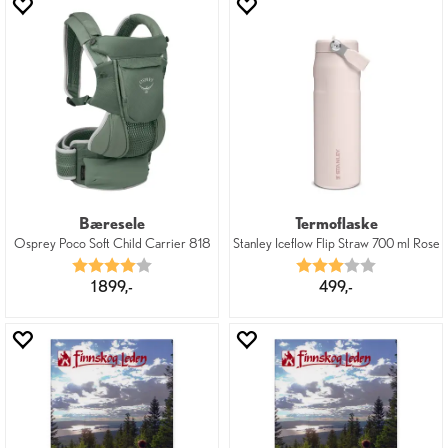
Bæresele
Termoflaske
Osprey Poco Soft Child Carrier 818
Stanley Iceflow Flip Straw 700 ml Rose
Karakter:
4.0 av 5 mulige
Karakter:
3.0 av 5 mu
1 899,-
499,-