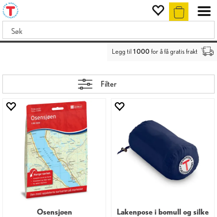
Legg til
1 000
for å få gratis frakt
Filter
Osensjøen
Lakenpose i bomull og silke