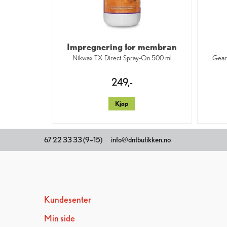
Impregnering for membran
Nikwax TX Direct Spray-On 500 ml
Gear 
249,-
Kjøp
67 22 33 33 (9–15)
info@dntbutikken.no
Kundesenter
Min side