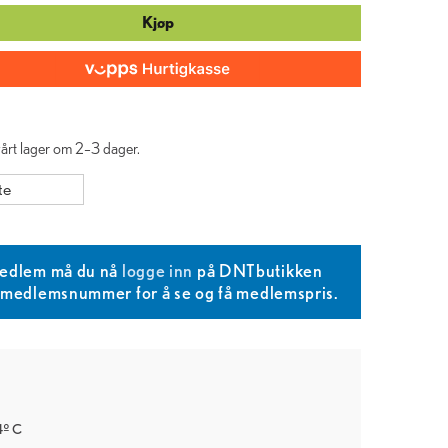
Kjøp
 vårt lager om 2–3 dager.
te
edlem må du nå
logge inn
på DNTbutikken
T medlemsnummer for å se og få medlemspris.
4º C