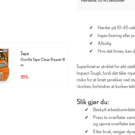
Herdetid: 10–45 sekunder
Herder på 10-45 sek
Ingen fixering eller 
Allsidig.
Hvis det finnes, kan d
Tape
Gorilla Tape Clear Repair 8
m
Superlimet er utviklet for økt støt
Impact-Tough, fordi det tåler mye
189,-
risiko for at limet sprekker ved s
i korken, forhindrer at korken tett
Slik gjør du:
Beskytt arbeidsområdet 
Press to overflater sam
og ujevne overflater kan 
Etter bruk, rengjør dys