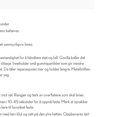
under.
press behøves.
et sannsynligvis limes.
bestandighet for å håndtere støt og fall. Gorilla kaller det
 slitasje. Inneholder små gummipartikler som gir mindre
tøt. Da tåler reparasjonen mer og holder lengre. Metallstiften
er seg.
mot søl. Rengjør og tørk av overflatene som skal limes.
men i 10–45 sekunder for å oppnå feste. Merk at sprekker
føre til forsinket feste.
en med tørr klut og sett på den ytre hetten. Oppbevares tørt