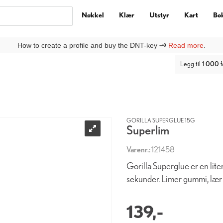
Nøkkel
Klær
Utstyr
Kart
Bo
ny kunde på DNTbutikken, må du lage deg en
Ny kunde
-profil under
Lo
Legg til
1 000
f
GORILLA SUPERGLUE 15G
Superlim
Varenr.:
121458
Gorilla Superglue er en li
sekunder. Limer gummi, lær o
139,-