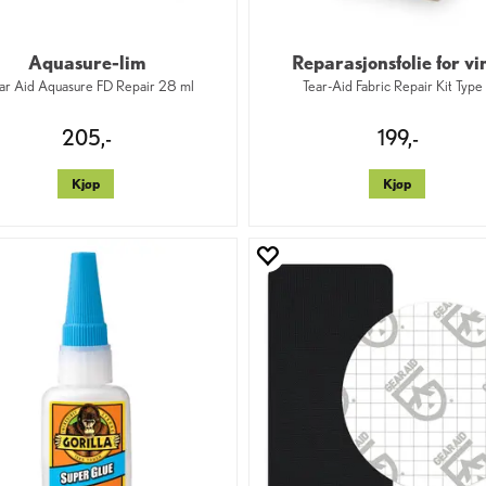
Aquasure-lim
Reparasjonsfolie for vi
r Aid Aquasure FD Repair 28 ml
Tear-Aid Fabric Repair Kit Type
205,-
199,-
Kjøp
Kjøp