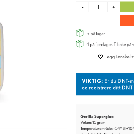
-
+
5
på lager.
4
på fjernlager. Tilbake på
Legg i ønskelis
VIKTIG:
Er du DNT-m
og registrere ditt DN
Gorilla Superglue:
Volum: 15 gram
Temperaturområde: –54º til +10