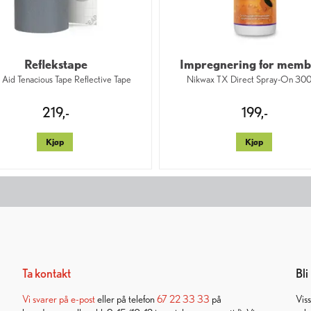
Reflekstape
Impregnering for mem
Aid Tenacious Tape Reflective Tape
Nikwax TX Direct Spray-On 300
219,-
199,-
Kjøp
Kjøp
Ta kontakt
Bl
Vi svarer på
e-post
eller på telefon
67 22 33 33
på
Vis