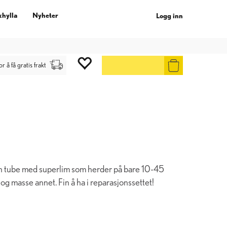
khylla
Nyheter
Logg inn
gg inn
.
or å få gratis frakt
ten tube med superlim som herder på bare 10-45
g masse annet. Fin å ha i reparasjonssettet!