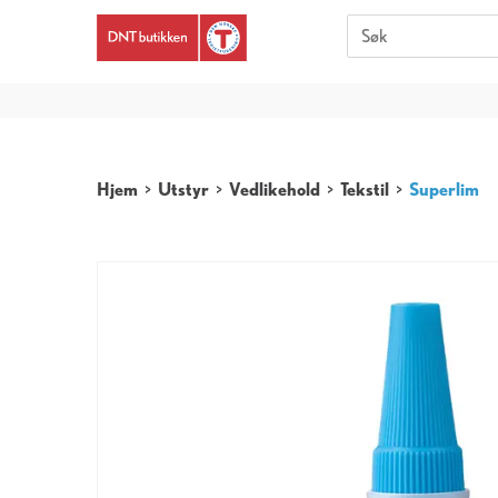
Er du 
Hjem
>
Utstyr
>
Vedlikehold
>
Tekstil
>
Superlim