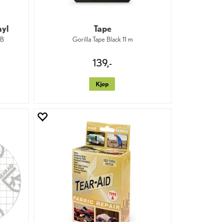
nyl
Tape
 B
Gorilla Tape Black 11 m
139,-
Kjøp