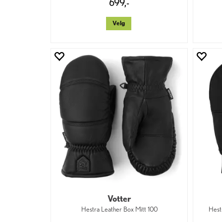
699,-
Velg
Votter
Hestra Leather Box Mitt 100
Hest