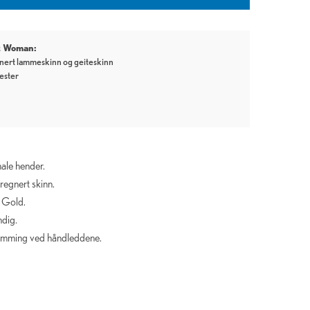
tt Woman:
gnert lammeskinn og geiteskinn
yester
male hender.
regnert skinn.
t Gold.
ndig.
tramming ved håndleddene.