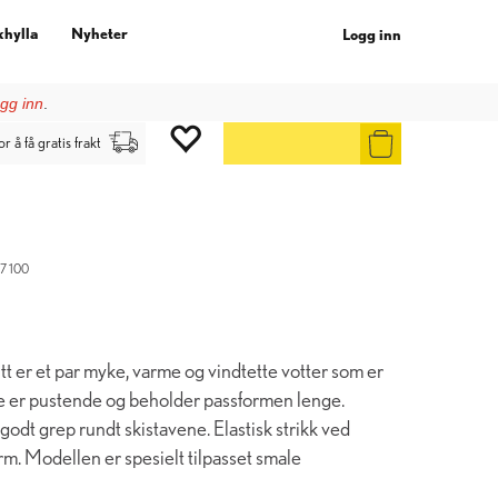
khylla
Nyheter
Logg inn
gg inn
.
or å få gratis frakt
7 100
t er et par myke, varme og vindtette votter som er
 de er pustende og beholder passformen lenge.
godt grep rundt skistavene. Elastisk strikk ved
. Modellen er spesielt tilpasset smale