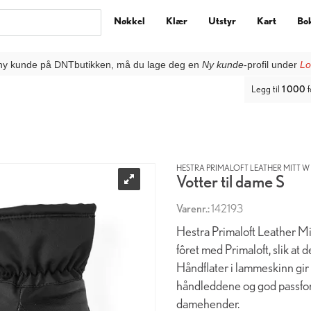
Nøkkel
Klær
Utstyr
Kart
Bo
ny kunde på DNTbutikken, må du lage deg en
Ny kunde
-profil under
Lo
Legg til
1 000
f
HESTRA PRIMALOFT LEATHER MITT W 
Votter til dame S
Varenr.:
142193
Hestra Primaloft Leather Mit
fôret med Primaloft, slik at
Håndflater i lammeskinn gir 
håndleddene og god passform
damehender.