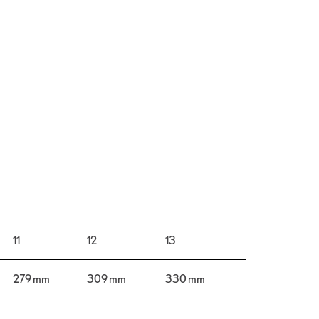
11
12
13
279 mm
309 mm
330 mm