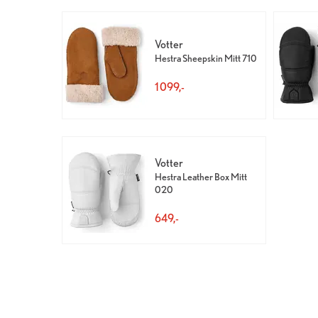
Votter
Hestra Sheepskin Mitt 710
1 099,-
Votter
Hestra Leather Box Mitt
020
649,-