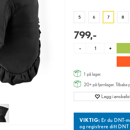
5
6
7
8
799,-
-
+
1
på lager.
20+
på fjernlager. Tilbake
Legg i ønskelis
VIKTIG:
Er du DNT-m
og registrere ditt DN