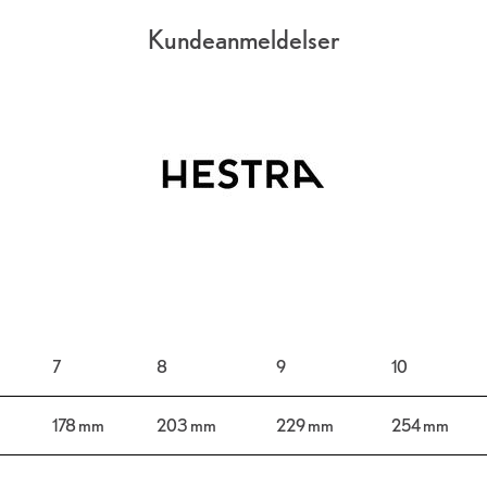
Kundeanmeldelser
7
8
9
10
178 mm
203 mm
229 mm
254 mm