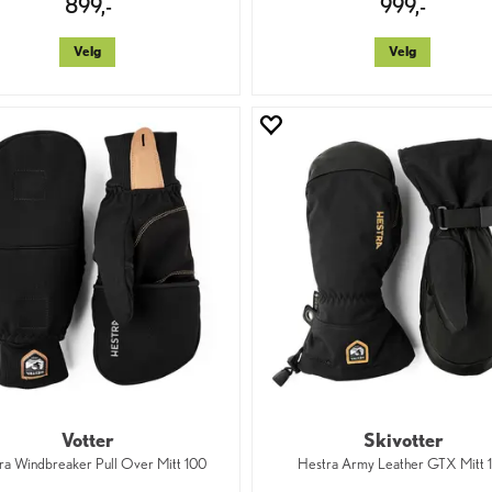
899,-
999,-
Velg
Velg
Votter
Skivotter
ra Windbreaker Pull Over Mitt 100
Hestra Army Leather GTX Mitt 