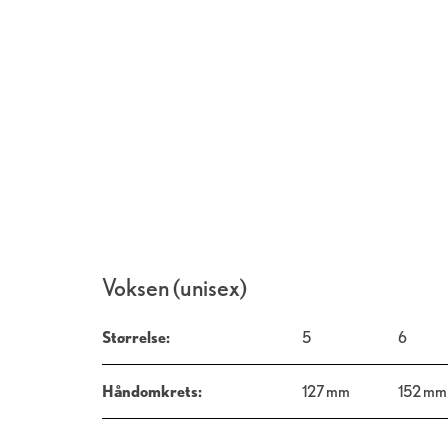
Voksen (unisex)
Størrelse:
5
6
Håndomkrets:
127 mm
152 mm