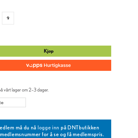
9
Kjøp
 på vårt lager om 2–3 dager.
te
edlem må du nå
logge inn
på DNTbutikken
T medlemsnummer for å se og få medlemspris.