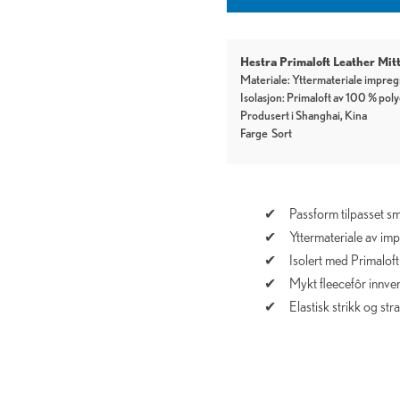
Hestra Primaloft Leather Mi
Materiale: Yttermateriale impre
Isolasjon: Primaloft av 100 % pol
Produsert i Shanghai, Kina
Farge
Sort
Passform tilpasset s
Yttermateriale av imp
Isolert med Primalof
Mykt fleecefôr innve
Elastisk strikk og s