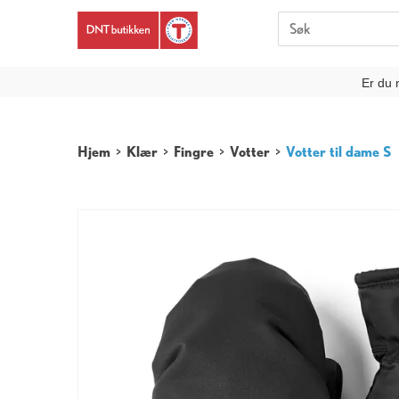
Er du 
Hjem
>
Klær
>
Fingre
>
Votter
>
Votter til dame S