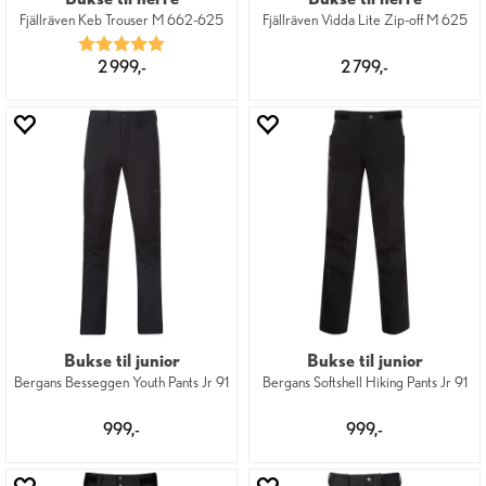
Fjällräven Keb Trouser M 662-625
Fjällräven Vidda Lite Zip-off M 625
Karakter:
5.0 av 5 mulige
2 999,-
2 799,-
Bukse til junior
Bukse til junior
Bergans Besseggen Youth Pants Jr 91
Bergans Softshell Hiking Pants Jr 91
999,-
999,-