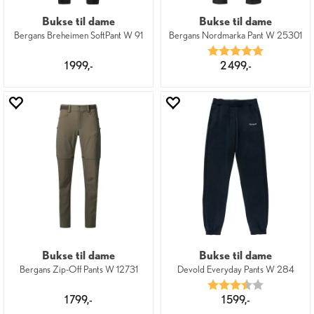
Bukse til dame
Bukse til dame
Bergans Breheimen SoftPant W 91
Bergans Nordmarka Pant W 25301
Karakter:
5.0 av 5 mu
1 999,-
2 499,-
Bukse til dame
Bukse til dame
Bergans Zip-Off Pants W 12731
Devold Everyday Pants W 284
Karakter:
3.5 av 5 mu
1 799,-
1 599,-