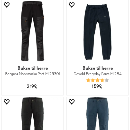
Bukse til herre
Bukse til herre
Bergans Nordmarka Pant M 25301
Devold Everyday Pants M 284
Karakter:
4.0 av 5 mu
2 199,-
1 599,-