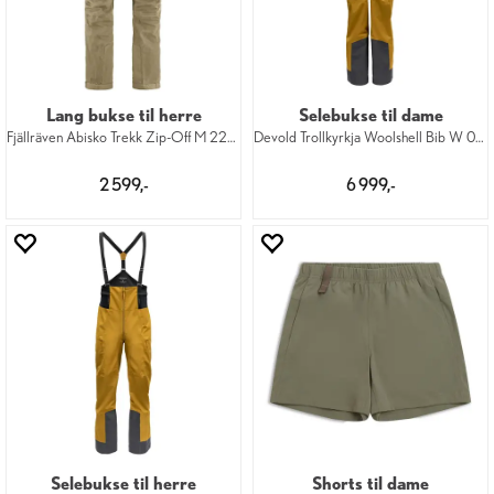
Lang bukse til herre
Selebukse til dame
Fjällräven Abisko Trekk Zip-Off M 220-24
Devold Trollkyrkja Woolshell Bib W 058
2 599,-
6 999,-
Selebukse til herre
Shorts til dame