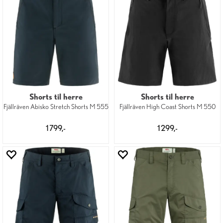
Shorts til herre
Shorts til herre
Fjällräven Abisko Stretch Shorts M 555
Fjällräven High Coast Shorts M 550
1 799,-
1 299,-