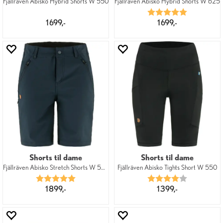
Fjällräven Abisko Hybrid Shorts W 550
Fjällräven Abisko Hybrid Shorts W 625
Karakter:
5.0 av 5 mu
1 699,-
1 699,-
Shorts til dame
Shorts til dame
Fjällräven Abisko Stretch Shorts W 555
Fjällräven Abisko Tights Short W 550
Karakter:
5.0 av 5 mulige
Karakter:
4.0 av 5 mu
1 899,-
1 399,-