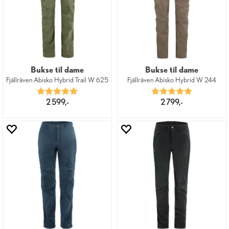
Bukse til dame
Bukse til dame
Fjällräven Abisko Hybrid Trail W 625
Fjällräven Abisko Hybrid W 244
Karakter:
5.0 av 5 mulige
Karakter:
5.0 av 5 mu
2 599,-
2 799,-