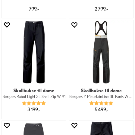
799,-
2 799,-
Skallbukse til dame
Skallbukse til dame
Bergans Rabot Light 3L Shell Zip W 91
Bergans Y MountainLine 3L Pants W 25333
Karakter:
5.0 av 5 mulige
Karakter:
5.0 av 5 mu
3 199,-
5 499,-