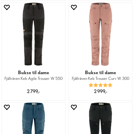
Bukse til dame
Bukse til dame
Fjällräven Keb Agile Trouser W 550
Fjällräven Keb Trouser Curv W 300
Karakter:
5.0 av 5 mu
2 799,-
2 999,-