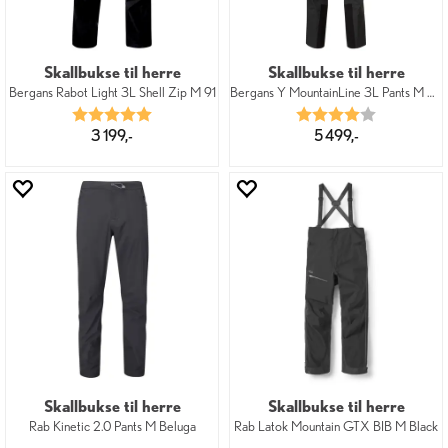
Skallbukse til herre
Skallbukse til herre
Bergans Rabot Light 3L Shell Zip M 91
Bergans Y MountainLine 3L Pants M 25333
Karakter:
5.0 av 5 mulige
Karakter:
4.0 av 5 mu
3 199,-
5 499,-
Skallbukse til herre
Skallbukse til herre
Rab Kinetic 2.0 Pants M Beluga
Rab Latok Mountain GTX BIB M Black