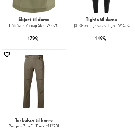
Skjørt til dame
Tights til dame
Fjällräven Vardag Skirt W 620
Fjällräven High Coast Tights W 550
1 799,-
1 499,-
Turbukse til herre
Bergans Zip-Off Pants M 12731