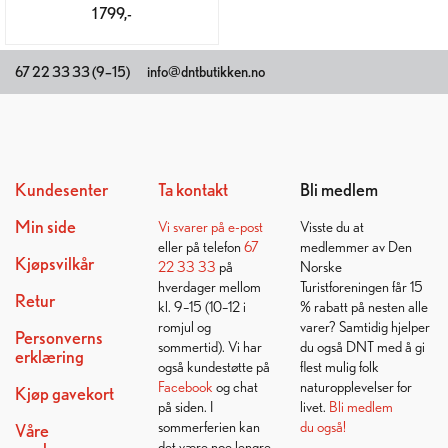
1 799,-
67 22 33 33 (9–15)
info@dntbutikken.no
Kundesenter
Ta kontakt
Bli medlem
Min side
Vi svarer på
e-post
Visste du at
eller på telefon
67
medlemmer av Den
Kjøpsvilkår
22 33 33
på
Norske
hverdager mellom
Turistforeningen får 15
Retur
kl. 9–15 (10–12 i
% rabatt på nesten alle
romjul og
varer? Samtidig hjelper
Personverns
sommertid). Vi har
du også DNT med å gi
erklæring
også kundestøtte på
flest mulig folk
Facebook
og chat
naturopplevelser for
Kjøp gavekort
på siden. I
livet.
Bli medlem
sommerferien kan
du også!
Våre
det være noe lengre