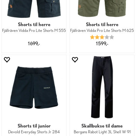
Shorts til herre
Shorts til herre
Fjällräven Vidda Pro Lite Shorts M 555
Fjällräven Vidda Pro Lite Shorts M 625
Karakter:
3.0 av 5 mu
1 699,-
1 599,-
Shorts til junior
Skallbukse til dame
Devold Everyday Shorts Jr 284
Bergans Rabot Light 3L Shell W 91