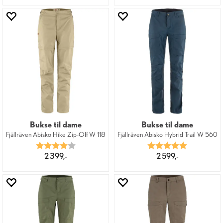
Bukse til dame
Bukse til dame
Fjällräven Abisko Hike Zip-Off W 118
Fjällräven Abisko Hybrid Trail W 560
Karakter:
4.0 av 5 mulige
Karakter:
5.0 av 5 mu
2 399,-
2 599,-