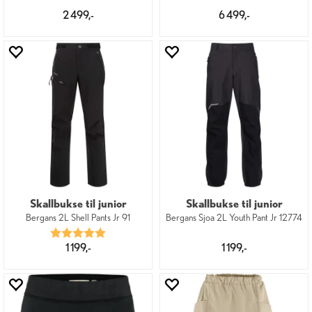
2 499,-
6 499,-
Skallbukse til junior
Skallbukse til junior
Bergans 2L Shell Pants Jr 91
Bergans Sjoa 2L Youth Pant Jr 12774
Karakter:
5.0 av 5 mulige
1 199,-
1 199,-