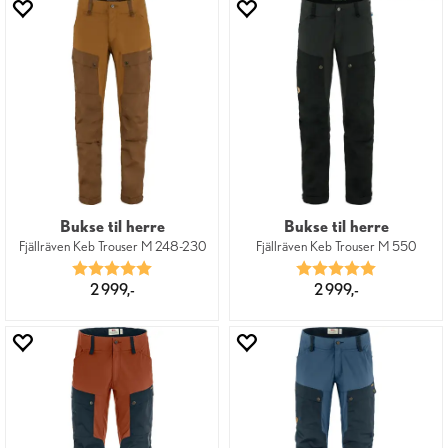
Bukse til herre
Bukse til herre
Fjällräven Keb Trouser M 248-230
Fjällräven Keb Trouser M 550
Karakter:
5.0 av 5 mulige
Karakter:
5.0 av 5 mu
2 999,-
2 999,-