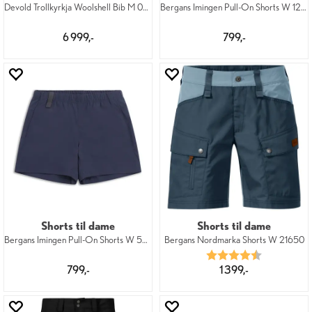
Devold Trollkyrkja Woolshell Bib M 058
Bergans Imingen Pull-On Shorts W 12731
6 999,-
799,-
Shorts til dame
Shorts til dame
Bergans Imingen Pull-On Shorts W 557
Bergans Nordmarka Shorts W 21650
Karakter:
4.5 av 5 mu
799,-
1 399,-