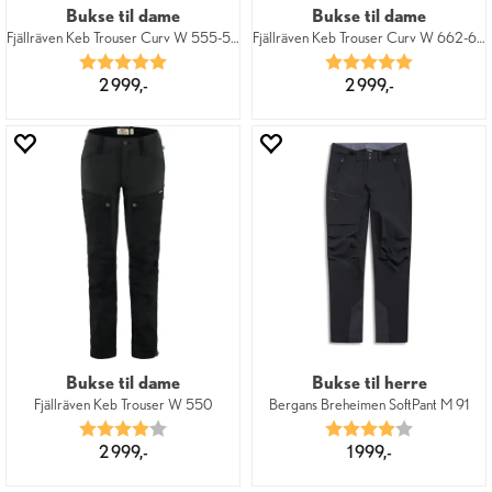
Bukse til dame
Bukse til dame
Fjällräven Keb Trouser Curv W 555-543
Fjällräven Keb Trouser Curv W 662-625
Karakter:
5.0 av 5 mulige
Karakter:
5.0 av 5 mu
2 999,-
2 999,-
Bukse til dame
Bukse til herre
Fjällräven Keb Trouser W 550
Bergans Breheimen SoftPant M 91
Karakter:
4.0 av 5 mulige
Karakter:
4.0 av 5 mu
2 999,-
1 999,-