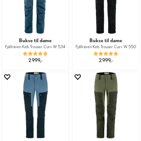
Bukse til dame
Bukse til dame
Fjällräven Keb Trouser Curv W 534
Fjällräven Keb Trouser Curv W 550
Karakter:
5.0 av 5 mulige
Karakter:
5.0 av 5 mu
2 999,-
2 999,-