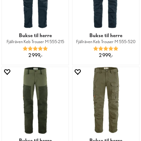
Bukse til herre
Bukse til herre
Fjällräven Keb Trouser M 555-215
Fjällräven Keb Trouser M 555-520
Karakter:
5.0 av 5 mulige
Karakter:
5.0 av 5 mu
2 999,-
2 999,-
Bukse til herre
Bukse til herre