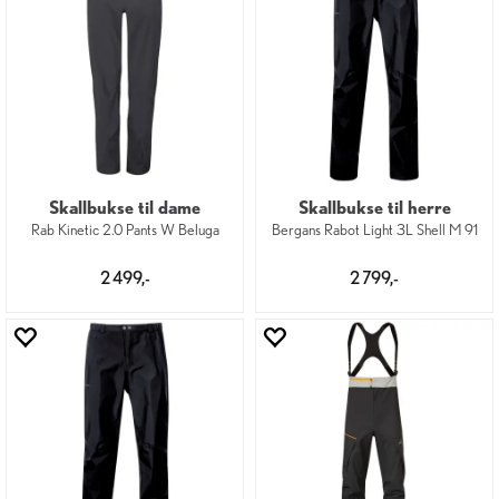
Skallbukse til dame
Skallbukse til herre
Rab Kinetic 2.0 Pants W Beluga
Bergans Rabot Light 3L Shell M 91
2 499,-
2 799,-