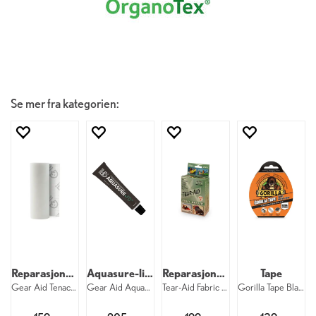
Se mer fra kategorien:
Reparasjonstape
Aquasure-lim
Reparasjonsfolie for vinyl
Tape
Gear Aid Tenacious Repair Tape
Gear Aid Aquasure FD Repair 28 ml
Tear-Aid Fabric Repair Kit Type B
Gorilla Tape Black 11 m