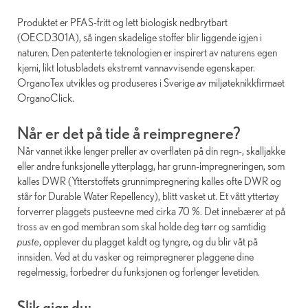
Produktet er PFAS-fritt og lett biologisk nedbrytbart
(OECD301A), så ingen skadelige stoffer blir liggende igjen i
naturen. Den patenterte teknologien er inspirert av naturens egen
kjemi, likt lotusbladets ekstremt vannavvisende egenskaper.
OrganoTex utvikles og produseres i Sverige av miljøteknikkfirmaet
OrganoClick.
Når er det på tide å reimpregnere?
Når vannet ikke lenger preller av overflaten på din regn-, skalljakke
eller andre funksjonelle ytterplagg, har grunn-impregneringen, som
kalles DWR (Ytterstoffets grunnimpregnering kalles ofte DWR og
står for Durable Water Repellency), blitt vasket ut. Et vått yttertøy
forverrer plaggets pusteevne med cirka 70 %. Det innebærer at på
tross av en god membran som skal holde deg tørr og samtidig
puste
, opplever du plagget kaldt og tyngre, og du blir våt på
innsiden. Ved at du vasker og reimpregnerer plaggene dine
regelmessig, forbedrer du funksjonen og forlenger levetiden.
Slik gjør du: