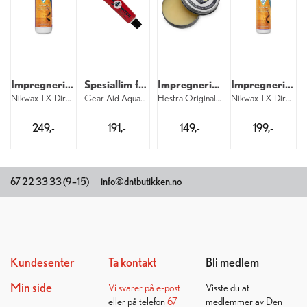
Impregnering for membran
Spesiallim for neopren
Impregnering til lær
Impregnering for membran
Nikwax TX Direct Spray-On 500 ml
Gear Aid Aquasure Neo Black Witch 28 ml
Hestra Original Leather Balm
Nikwax TX Direct Spray-On 300 ml
249,-
191,-
149,-
199,-
67 22 33 33 (9–15)
info@dntbutikken.no
Kundesenter
Ta kontakt
Bli medlem
Min side
Vi svarer på
e-post
Visste du at
eller på telefon
67
medlemmer av Den