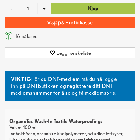
Kjøp
-
+
16
på lager.
Legg i ønskeliste
VIKTIG:
Er du DNT-medlem må du nå
logge
inn
på DNTbutikken og registrere ditt DNT
medlemsnummer for å se og få medlemspris.
OrganoTex Wash-In Textile Waterproofing:
Volum: 100 ml
Innhold: Vann, organiske kiselpolymerer, naturlige fettsyrer,
ikke-ioniske og anioniske tensider, samt zirkonacetat.