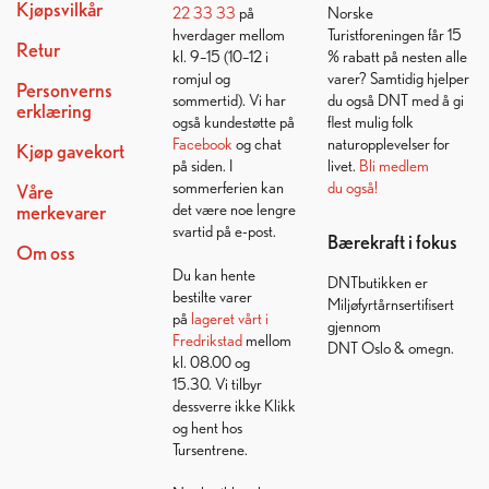
Kjøpsvilkår
22 33 33
på
Norske
hverdager mellom
Turistforeningen får 15
Retur
kl. 9–15 (10–12 i
% rabatt på nesten alle
romjul og
varer? Samtidig hjelper
Personverns
sommertid). Vi har
du også DNT med å gi
erklæring
også kundestøtte på
flest mulig folk
Facebook
og chat
naturopplevelser for
Kjøp gavekort
på siden. I
livet.
Bli medlem
sommerferien kan
du også!
Våre
det være noe lengre
merkevarer
svartid på e-post.
Bærekraft i fokus
Om oss
Du kan hente
DNTbutikken er
bestilte varer
Miljøfyrtårnsertifisert
på
lageret vårt i
gjennom
Fredrikstad
mellom
DNT Oslo & omegn.
kl. 08.00 og
15.30. Vi tilbyr
dessverre ikke Klikk
og hent hos
Tursentrene.