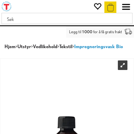
Legg til
1 000
for å få gratis frakt
Hjem
>
Utstyr
>
Vedlikehold
>
Tekstil
>
Impregneringsvask Bio