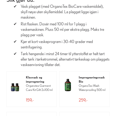
Vask plagget (med OrganoTex BioCare vaskemiddel),
skyll nøye uten skyllemiddel. La plagget ligge igjen i
maskinen.
Rist flasken. Dosér med 100 ml for 1 plagg i
vaskemaskinen. Pluss 50 ml per ekstra plagg. Maks tre
plagg per vask.
Kjør et kort vaskeprogram i 30-40 grader med
sentrifugering.
Tørk hengende i minst 24 timer til ytterstoffet er helt tørt
eller tørk i tørketrommel, alternativt tørkeskap om plaggets
vaskeanvisning tillater det.
Klesvask og
Impregneringsvask
impregnering
Bio
Organotex Garment
OrganoTex Wash
Care Kit Gift 2x100 ml
Waterproofing 500 ml
159,-
259,-