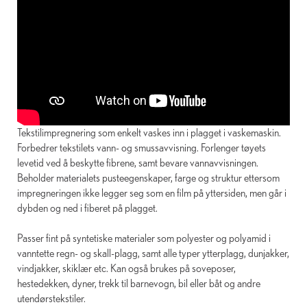
Tekstilimpregnering som enkelt vaskes inn i plagget i vaskemaskin.
Forbedrer tekstilets vann- og smussavvisning. Forlenger tøyets
levetid ved å beskytte fibrene, samt bevare vannavvisningen.
Beholder materialets pusteegenskaper, farge og struktur ettersom
impregneringen ikke legger seg som en film på yttersiden, men går i
dybden og ned i fiberet på plagget.
Passer fint på syntetiske materialer som polyester og polyamid i
vanntette regn- og skall-plagg, samt alle typer ytterplagg, dunjakker,
vindjakker, skiklær etc. Kan også brukes på soveposer,
hestedekken, dyner, trekk til barnevogn, bil eller båt og andre
utendørstekstiler.