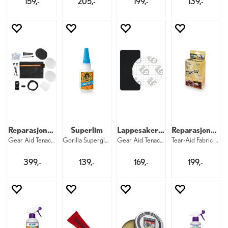
159,-
205,-
199,-
139,-
Reparasjonssett
Superlim
Lappesaker til Gore-Tex
Reparasjonsfolie
Gear Aid Tenacious Tape Camp Repair Kit
Gorilla Superglue 15g
Gear Aid Tenacious Gore-Tex Fabric Patch
Tear-Aid Fabric Repair Kit Type A
399,-
139,-
169,-
199,-